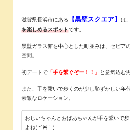
【黒壁スクエア】
滋賀県長浜市にある
は
を楽しめるスポット
です。
黒壁ガラス館を中心とした町並みは、セピア
空間。
初デートで
「手を繋ぐぞー！！」
と意気込む男
また、手を繋いで歩くのが少し恥ずかしい年
素敵なロケーション。
おじいちゃんとおばあちゃんが手を繋いで歩
よね( *´艸｀)