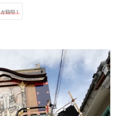
ェ
が目印！
！