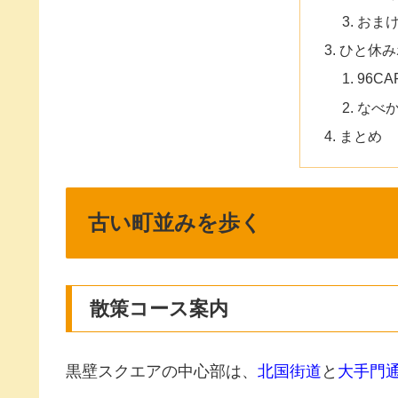
おま
ひと休み
96CA
なべ
まとめ
古い町並みを歩く
散策コース案内
黒壁スクエアの中心部は、
北国街道
と
大手門