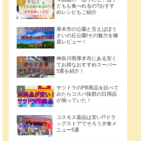
どもも食べれるの?おすす
めレシピもご紹介
厚木市の公園と言えばぼう
さいの丘公園!その魅力を徹
底レビュー！
神奈川県厚木市にある安く
てお得なおすすめスーパー
5選を紹介！
サツドラのPB商品を比べて
みたらコスパ抜群の日用品
が揃っていた！
コスモス薬品は安い!?ドラ
ッグストアでそろう夕食メ
ニュー5選