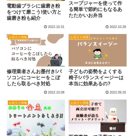
スープジャーを使って作
電動歯ブラシに歯磨き粉
る簡単で節約にもなるあ
をつけて磨こう!使い方と
たたかいお弁当
歯磨き粉も紹介
2022.10.31
2022.10.28
お役立ち情報
お役立ち情報
修理業者さんお墨付き!パ
子どもの姿勢をよくする
ソコンにコーヒーをこぼ
椅子!バランスイージーは
したら取るべき対処
本当に効果あるの?
2022.10.08
2022.09.25
お役立ち情報
お役立ち情報