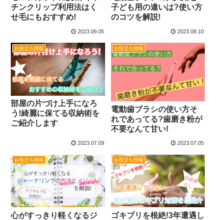
チンクリップ利用法はく
子ども用の違いは?使い方
せ毛にもおすすめ!
のコツを解説!
2023.09.05
2023.08.10
お役立ち情報
お役立ち情報
部屋の片づけ上手になろ
電動歯ブラシの使い方そ
う!綺麗に保てる収納術を
れであってる?歯磨き粉が
ご紹介します
不要なんて甘い!
2023.07.09
2023.07.05
お役立ち情報
お役立ち情報
心がすっきり軽くなるジ
ゴキブリを根絶!3年遭遇し