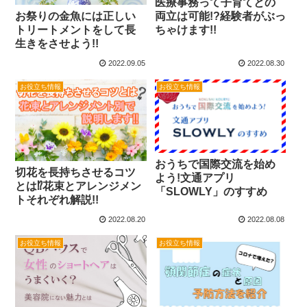
医療事務って子育てとの
両立は可能!?経験者がぶっ
お祭りの金魚には正しい
ちゃけます!!
トリートメントをして長
生きをさせよう!!
2022.09.05
2022.08.30
お役立ち情報
お役立ち情報
おうちで国際交流を始め
切花を長持ちさせるコツ
よう!文通アプリ
とは⁉花束とアレンジメン
「SLOWLY」のすすめ
トそれぞれ解説!!
2022.08.20
2022.08.08
お役立ち情報
お役立ち情報