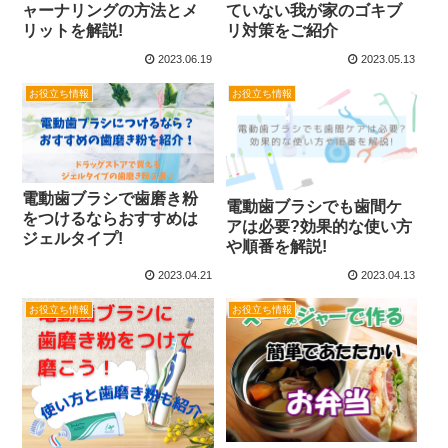
ャーナリングの方法とメ
ていない我が家のゴキブ
リットを解説!
リ対策をご紹介
2023.06.19
2023.05.13
お役立ち情報
お役立ち情報
電動歯ブラシで歯磨き粉
電動歯ブラシでも歯間ケ
をつけるならおすすめは
アは必要?効果的な使い方
ジェルタイプ!
や順番を解説!
2023.04.21
2023.04.13
お役立ち情報
お役立ち情報