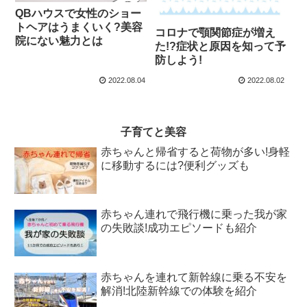
QBハウスで女性のショー
トヘアはうまくいく?美容
コロナで顎関節症が増え
院にない魅力とは
た!?症状と原因を知って予
防しよう!
2022.08.04
2022.08.02
子育てと美容
赤ちゃんと帰省すると荷物が多い!身軽
に移動するには?便利グッズも
赤ちゃん連れで飛行機に乗った我が家
の失敗談!成功エピソードも紹介
赤ちゃんを連れて新幹線に乗る不安を
解消!北陸新幹線での体験を紹介