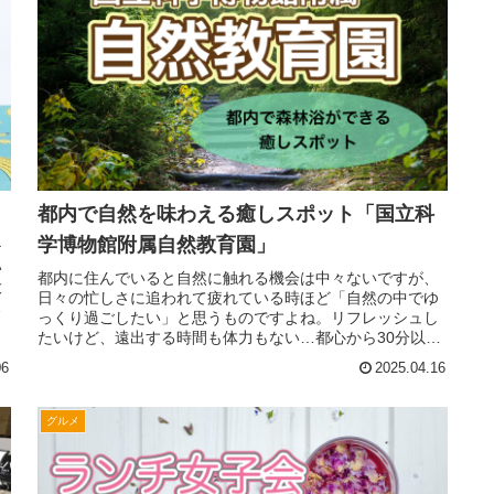
都内で自然を味わえる癒しスポット「国立科
学博物館附属自然教育園」
テ
い
都内に住んでいると自然に触れる機会は中々ないですが、
大
日々の忙しさに追われて疲れている時ほど「自然の中でゆ
に
っくり過ごしたい」と思うものですよね。リフレッシュし
たいけど、遠出する時間も体力もない…都心から30分以内
で気軽に森林浴できるところって...
06
2025.04.16
グルメ