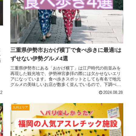
は
三重県伊勢市おかげ横丁で食べ歩きに最適!は
い
ずせない伊勢グルメ4選
悩
三重県伊勢市にある「おかげ横丁」は江戸時代の街並みを
再現した観光地で、伊勢神宮参拝の際には欠かせないエリ
アになっています。食べ歩きスポットとしても有名で地元
グルメの美味しいお店が数多く並んでいるので、下調べな
しで行くとどれを食べるか迷ってし...
12
2024.08.28
九州エリア