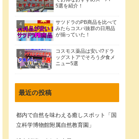
5選を紹介！
サツドラのPB商品を比べて
みたらコスパ抜群の日用品
が揃っていた！
コスモス薬品は安い!?ドラ
ッグストアでそろう夕食メ
ニュー5選
最近の投稿
都内で自然を味わえる癒しスポット「国
立科学博物館附属自然教育園」