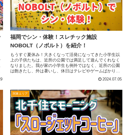
ッ
福岡でシン・体験！スレチック施設
NOBOLT（ノボルト）を紹介！
よ
もうすぐ夏休み！大きくなって活発になってきた小学生以
せ
上の子供たちは、近所の公園では満足して遊んでくれなく
に
なりました。我が家の小学生も例外ではなく、近所の公園
エ
は飽きたし、外は暑いし、休日はテレビやゲームばかりで
一日終わってしまいます。せっかく...
29
2024.07.05
関東エリア