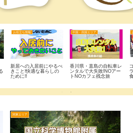
グルメ
年末年始
イズム福袋2023
新横浜ラーメン博物館の
【2023年】
身ネタバレしま
混雑状況は?空いててお
袋は家族でお
ァミリーに人気
得な時間とは?
デできて最高
関東エリア