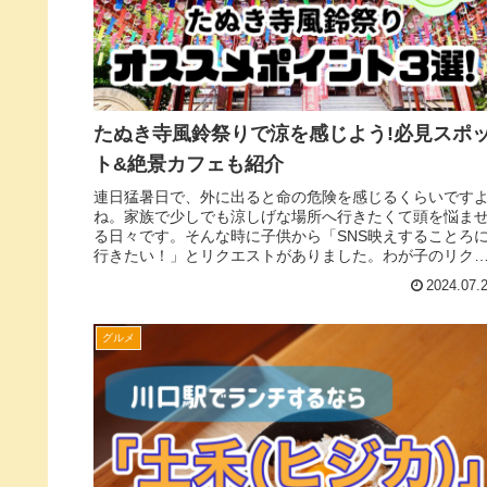
たぬき寺風鈴祭りで涼を感じよう!必見スポ
ト&絶景カフェも紹介
連日猛暑日で、外に出ると命の危険を感じるくらいです
ね。家族で少しでも涼しげな場所へ行きたくて頭を悩ま
る日々です。そんな時に子供から「SNS映えすることろ
行きたい！」とリクエストがありました。わが子のリク
ストを受け、SNS映えするスポ...
2024.07.
グルメ