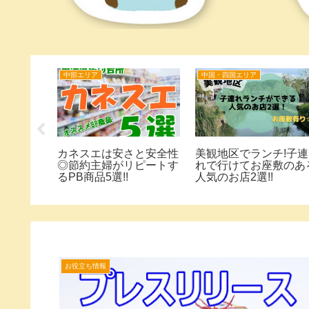
中国・四国エリア
お役立ち情報
年末年始
高知アンパンマンミュー
妻が片づけられない理由
コムサ
ジアムを子連れで楽し
は5つ‼タイプ別の改善策
年の中
む!ランチは韮生の里へ
をご紹介!!
す!フ
お役立ち情報