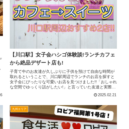
【川口駅】女子会ハシゴ体験談!ランチカフェ
デ
から絶品デザート店も!
も
で
子育て中のお友達が久しぶりに子供を預けて自由な時間が
は
取れるということで、川口駅周辺でランチのお店を探すと
女子会にぴったりな可愛いお店を見つけました!!「おしゃれ
な空間でゆっくり話がしたい!」と言っていた友達と実際に
行ってみて、とても喜んでも...
26
2025.02.21
九州エリア