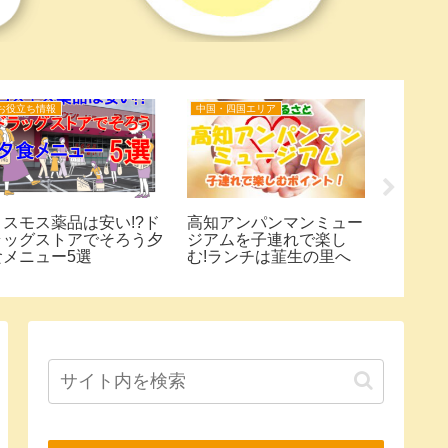
お役立ち情報
関東エリア
グラニフ福
サツドラのPB商品を比
神奈川県厚木市にあ
しゃれコー
べてみたらコスパ抜群の
くてお得なおすすめ
！
日用品が揃っていた！
パー5選を紹介！