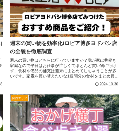
山
週末の買い物を効率化!ロピア博多ヨドバシ店
の全貌を徹底調査
行
週末の買い物はどちらに行っていますか？我が家は共働き
来
家庭なので平日はお仕事が忙しくてほとんど買い物に行け
し
ず、食材や備品の補充は週末にまとめてしちゃうことが多
と
いです。家電を買い替えたいな1週間分の食材をまとめ買い
しておきたいこんな家族の意見も...
18
2024.10.30
関西エリア