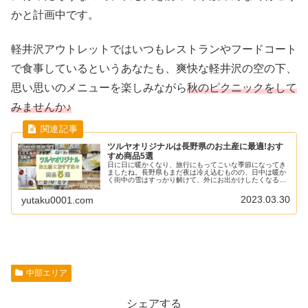
かと計画中です。
軽井沢アウトレットではいつもレストランやフードコート
で食事しているというあなたも、爽快な軽井沢の空の下、
思い思いのメニューを楽しみながら
秋のピクニックをして
みませんか♪
ツルヤオリジナルは長野県のお土産に最適!おす
すめ商品5選
日に日に暖かくなり、旅行にもってこいな季節になってき
ましたね。長野県もまだ夜は冷え込むものの、日中は暖か
く街中の雪はすっかり解けて、外にお出かけしたくなる気
候になってきました♪長野県に旅行に行くけど、何かいいお
土産はないかな？旅行といえば、...
2023.03.30
yutaku0001.com
中部エリア
シェアする