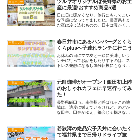
ツルヤオリジナルは長野県のお土
中部エリア
お寺は『法多山尊永...
産に最適!おすすめ商品5選
日に日に暖かくなり、旅行にもってこい
な季節になってきましたね。長野県もま
だ夜は冷え込むものの、日中は暖かく街
中の雪はすっかり解けて、外にお出かけ
したくなる気候になってきました♪長野県
に旅行に行くけど、何かいいお土産はな
春日井市にあるハンバーグとくら
中部エリア
いかな？旅行といえば、...
くらplusへ子連れランチに行こう
お休みの日にママ友と一緒に美味しいラ
ンチに行ってお話をしたりするのは、ス
トレス発散になるし気分転換にもなりま
すよね♪でも小さい子供がいると周りに迷
惑をかけないか、オムツを替えれるかな
ど不安が付きまといます。そこで私がお
元町珈琲がオープン！飯田初上陸
中部エリア
すすめしたいお店は、愛...
のおしゃれカフェに早速行ってみ
た！
長野県飯田市。南信州と呼ばれるこの地
域は、適度に栄えているけれど、のどか
な田舎。田舎がゆえ、都会じゃ探さなく
ても当たり前にあるチェーン店すらない
ところ…一番近くのスタバはお隣岐阜
県…50㎞離れているほどです( ;∀;)そんな
若狭湾の絶品穴子天丼に会いたく
中部エリア
飯田市に、このた...
て福井県まで日帰りドライブ旅