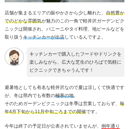
店舗が集まるエリアの賑やかさから少し離れた、
自然豊か
でのどかな雰囲気
が魅力のこの一角で軽井沢ガーデンピク
ニックは開催され、パニーニやタイ料理、地ビールなどを
取り扱う
キッチンカーが出店
しているんですよ。
キッチンカーで購入したフードやドリンクを
楽しみながら、広大な芝生のひろばで気軽に
ピクニックできちゃうんです！
避暑地としても有名な軽井沢なので夏は涼しくて快適です
が、冬は県内でも有数の
極寒の地
。
そのためガーデンピクニックは冬季は営業しておらず、
毎
年4月下旬から11月中旬ごろまでの開催
です。
今年は終了の予定日が公表されていませんが、
例年通り