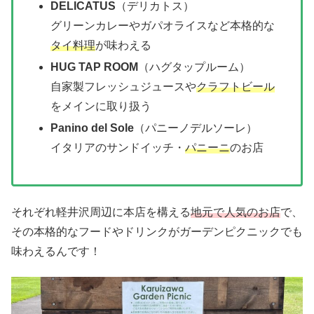
DELICATUS
（デリカトス）
グリーンカレーやガパオライスなど本格的な
タイ料理
が味わえる
HUG TAP ROOM
（ハグタップルーム）
自家製フレッシュジュースや
クラフトビール
をメインに取り扱う
Panino del Sole
（パニーノデルソーレ）
イタリアのサンドイッチ・
パニーニ
のお店
それぞれ軽井沢周辺に本店を構える
地元で人気のお店
で、
その本格的なフードやドリンクがガーデンピクニックでも
味わえるんです！