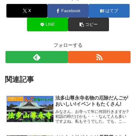
X
Facebook
はてブ
LINE
コピー
フォローする
関連記事
法多山尊永寺名物の厄除だんごが
中部エリア
おいしい!イベントもたくさん!
みなさん、お寺って年に何回行きますか?
初詣の時だけかも・・・なんて人も多い
ですよね、私もそうでした。でも、ここ
数年は初詣も含むと年に8回ほど行ってい
るんです!そんなにお寺に行く用事ある
の?それが、あるんです!私が行っている