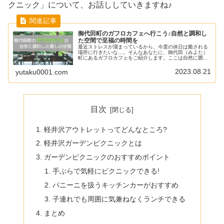
クニック」について、お話ししていきますね♪
御代田町のガフロカフェへ行こう♪自然と調和し
た空間で至福の時間を
最近ストレスが溜まっているから、今度の休日は癒される
場所に行きたいな…。そんなあなたに、御代田（みよた）
町にあるガフロカフェをご紹介します。ここは自然に囲ま
れた心地よい空間で、ゆったりとランチやティータイムを
楽しむことができるカフェなんです...
2023.08.21
yutaku0001.com
目次
軽井沢アウトレットってどんなところ?
軽井沢ガーデンピクニックとは
ガーデンピクニックのおすすめポイント
手ぶらで気軽にピクニックできる!
パニーニを扱うキッチンカーがおすすめ
子連れでも周囲に気兼ねなくランチできる
まとめ