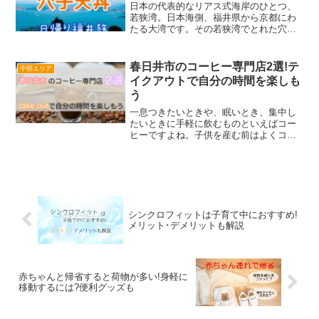
日本の代表的なリアス式海岸のひとつ、
若狭湾。日本海側、福井県から京都にわ
たる大湾です。その若狭湾でとれた穴子
を豪快に天ぷらにした『穴子天丼』が絶
品だと聞き、友達と福井県まで車でひと
っ走りしてきました！学生時代から社会
春日井市のコーヒー専門店2選!テ
中部エリア
の授業、特に地理が苦手だ...
イクアウトで自分の時間を楽しも
う
一息つきたいときや、眠いとき、集中し
たいときに手軽に飲むものといえばコー
ヒーですよね。子供を産む前はよくコー
ヒー専門店に行って、美味しいコーヒー
を飲み自分の時間を過ごすのが大好きで
した。子供がいると自分の時間がなくな
り、今はお昼寝の時間に家...
シンクロフィットは子育て中におすすめ!
メリット･デメリットも解説
赤ちゃんと帰省すると荷物が多い!身軽に
移動するには?便利グッズも