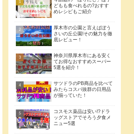
どもも食べれるの?おすす
めレシピもご紹介
厚木市の公園と言えばぼう
さいの丘公園!その魅力を徹
底レビュー！
神奈川県厚木市にある安く
てお得なおすすめスーパー
5選を紹介！
サツドラのPB商品を比べて
みたらコスパ抜群の日用品
が揃っていた！
コスモス薬品は安い!?ドラ
ッグストアでそろう夕食メ
ニュー5選