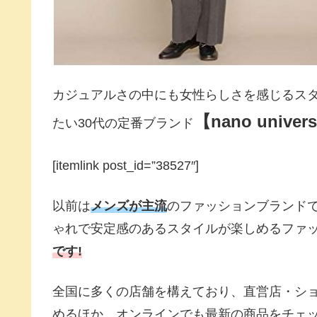
カジュアルさの中にも女性らしさを感じるス
【
nano univer
たい30代の定番ブランド
[itemlink post_id=”38527″]
以前は
メンズが主流
のファッションブランド
ゃれで安定感のあるスタイルが楽しめるファ
です!
全国に多くの店舗を構えており、直営店・シ
めるほか、オンラインでも最新の商品をチェ