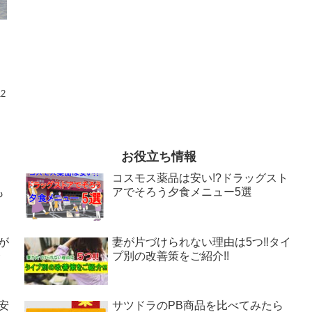
12
お役立ち情報
!
コスモス薬品は安い!?ドラッグスト
も
アでそろう夕食メニュー5選
が
妻が片づけられない理由は5つ‼タイ
介
プ別の改善策をご紹介!!
安
サツドラのPB商品を比べてみたら