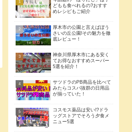
どもも食べれるの?おすす
めレシピもご紹介
厚木市の公園と言えばぼう
さいの丘公園!その魅力を徹
底レビュー！
神奈川県厚木市にある安く
てお得なおすすめスーパー
5選を紹介！
サツドラのPB商品を比べて
みたらコスパ抜群の日用品
が揃っていた！
コスモス薬品は安い!?ドラ
ッグストアでそろう夕食メ
ニュー5選