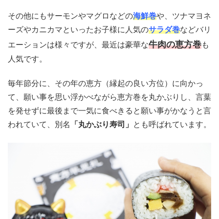
その他にもサーモンやマグロなどの
海鮮巻
や、ツナマヨネ
ーズやカニカマといったお子様に人気の
サラダ巻
などバリ
牛肉の恵方巻
エーションは様々ですが、最近は豪華な
も
人気です。
毎年節分に、その年の恵方（縁起の良い方位）に向かっ
て、願い事を思い浮かべながら恵方巻を丸かぶりし、言葉
を発せずに最後まで一気に食べきると願い事がかなうと言
われていて、別名
「丸かぶり寿司」
とも呼ばれています。