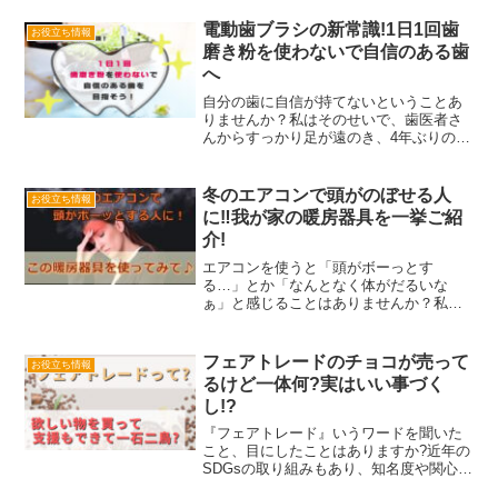
電動歯ブラシの新常識!1日1回歯
お役立ち情報
磨き粉を使わないで自信のある歯
へ
自分の歯に自信が持てないということあ
りませんか？私はそのせいで、歯医者さ
んからすっかり足が遠のき、4年ぶりの検
診で虫歯が判明しました。それ以来、電
動歯ブラシを使い始めるも、歯の状態は
それほど変わらず。物で変わらないな
冬のエアコンで頭がのぼせる人
お役立ち情報
ら、自分のやり方を見直さ...
に‼我が家の暖房器具を一挙ご紹
介!
エアコンを使うと「頭がボーっとす
る…」とか「なんとなく体がだるいな
ぁ」と感じることはありませんか？私は3
年前まで部屋を暖める暖房器具にエアコ
ンを使っていました。エアコンを使うと
部屋は暖かくなるけど、皮膚がピリピ
フェアトレードのチョコが売って
お役立ち情報
リ・頭はボーっとして体がだるか...
るけど一体何?実はいい事づく
し!?
『フェアトレード』いうワードを聞いた
こと、目にしたことはありますか?近年の
SDGsの取り組みもあり、知名度や関心度
が年々増えているように感じますね。し