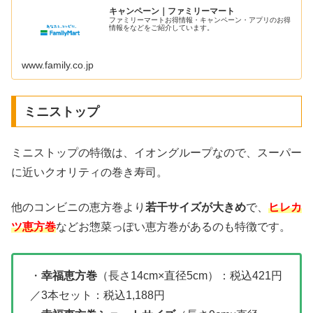
キャンペーン｜ファミリーマート
ファミリーマートお得情報・キャンペーン・アプリのお得
情報をなどをご紹介しています。
www.family.co.jp
ミニストップ
ミニストップの特徴は、イオングループなので、スーパー
に近いクオリティの巻き寿司。
他のコンビニの恵方巻より
若干サイズが大きめ
で、
ヒレカ
ツ恵方巻
などお惣菜っぽい恵方巻があるのも特徴です。
・
幸福恵方巻
（長さ14cm×直径5cm）：税込421円
／3本セット：税込1,188円