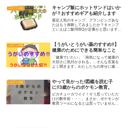
かし、名前は知っているけど、どんなこ
とをする取り組みなの?と、いう人もまだ
キャンプ飯にホットサンドはいか
お役立ち情報
まだたくさんいる...
が？おすすめギアも紹介します
最近人気のキャンプ、グランピングあな
たはもう体験してみましたか？キャンプ
といえばご飯‼️BBQが定番かと思います
が、ダッチオーブンやメスティン。ピザ
釜や燻製器などギアは沢山ありますが、
どれもこれも持っていくと荷物が嵩張り
【うがいとうがい薬のすすめ‼】
お役立ち情報
ますし用意するにもお...
健康のためにできる簡単なこと
「健康でいたい」「病気になって健康の
大切さに気付かされる」…そんな言葉を
よく聞きます。わたしたちの幸せに健康
は欠かせませんよね。特に、コロナウィ
ルスの影響でどれほどの人たちが同じよ
うに感じているでしょうか。健康のため
やって良かった!図鑑を読む子
お役立ち情報
にできることはたくさんあ...
に!!3歳からのポケモン教育。
ピカチューカワイイ！そう思っていただ
けの数年前・・・。まさか、ポケモンが
教育ツールになるとは思っていませんで
した。『うちのこ、ポケモン図鑑でカタ
カナすぐに覚えたよ〜』『そう言われ
て、うちの子にも買ったらすぐにカタカ
ナ読めるようになった』友達...