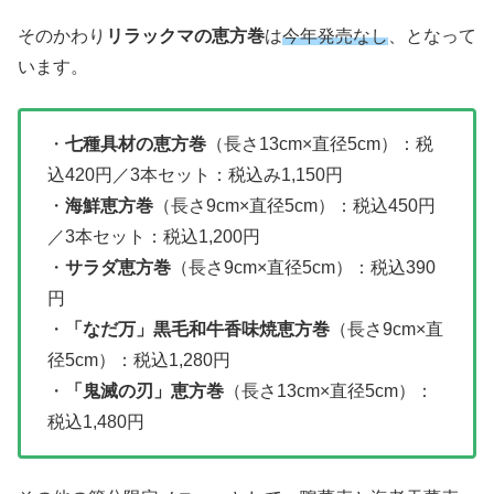
そのかわり
リラックマの恵方巻
は
今年発売なし
、となって
います。
・
七種具材の恵方巻
（長さ13cm×直径5cm）：税
込420円／3本セット：税込み1,150円
・
海鮮恵方巻
（長さ9cm×直径5cm）：税込450円
／3本セット：税込1,200円
・
サラダ恵方巻
（長さ9cm×直径5cm）：税込390
円
・
「なだ万」黒毛和牛香味焼恵方巻
（長さ9cm×直
径5cm）：税込1,280円
・
「鬼滅の刃」恵方巻
（長さ13cm×直径5cm）：
税込1,480円