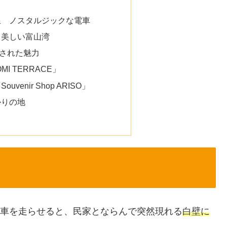
線 ノスタルジックな電車
る美しい富山湾
された魅力
MI TERRACE」
enir Shop ARISO」
かりの地
車を走らせると、民家とならんで突然現れる
白壁に