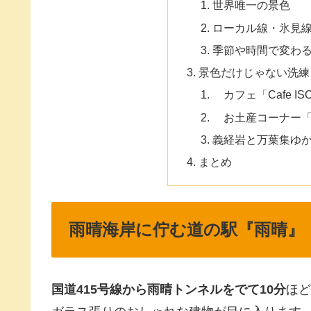
世界唯一の景色
ローカル線・氷見
季節や時間で変わ
景色だけじゃない洗練
カフェ「Cafe ISO
お土産コーナー「Souv
義経岩と万葉集ゆ
まとめ
雨晴海岸に佇む道の駅『雨晴』
国道415号線から雨晴トンネルをでて10分
ほど