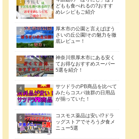
どもも食べれるの?おすす
めレシピもご紹介
厚木市の公園と言えばぼう
さいの丘公園!その魅力を徹
底レビュー！
神奈川県厚木市にある安く
てお得なおすすめスーパー
5選を紹介！
サツドラのPB商品を比べて
みたらコスパ抜群の日用品
が揃っていた！
コスモス薬品は安い!?ドラ
ッグストアでそろう夕食メ
ニュー5選