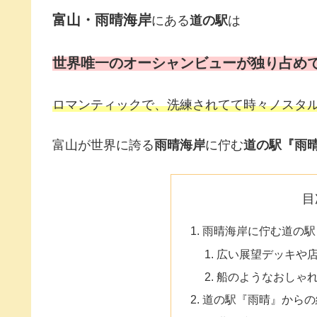
富山・雨晴海岸
にある
道の駅
は
世界唯一のオーシャンビューが独り占めで
ロマンティックで、洗練されてて時々ノスタ
富山が世界に誇る
雨晴海岸
に佇む
道の駅『雨
目
雨晴海岸に佇む道の駅
広い展望デッキや
船のようなおしゃ
道の駅『雨晴』からの