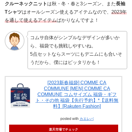
クルーネックニット
は秋・冬・春と3シーズン、また
長袖
Tシャツ
はオールシーズン使えるアイテムなので、
2023年
を通して使えるアイテム
ばかりなんですよ！
コムサ自体がシンプルなデザインが多いか
ら、福袋でも挑戦しやすいね。
5点セットならスーツにもデニムにも合いそ
うだから、僕にはピッタリかも！
[2023新春福袋] COMME CA
COMMUNE [MEN] COMME CA
COMMUNE コムサイズム 福袋・ギフ
ト・その他 福袋【先行予約】*【送料無
料】[Rakuten Fashion]
posted with
カエレバ
楽天市場でチェック