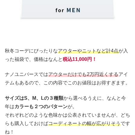
秋冬コーデにぴったりな
アウターやニットなど計4点
が入
った福袋で、価格はなんと
税込11,000円！
ナノユニバースでは
アウターだけでも2万円近くする
アイ
テムもあるので、この内容でこのお値段はお得すぎます。
サイズはS、M、Lの３種類
から選べるうえに、なんと今
年は
カラーも２つのパターン
が。
それぞれどのような色味かは公表されていませんが、どち
らも購入しておけば
コーディネートの幅が広がりそう
です
ね！