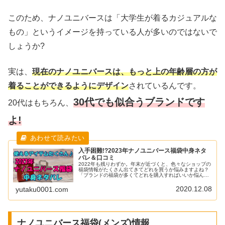
このため、ナノユニバースは「大学生が着るカジュアルな
もの」というイメージを持っている人が多いのではないで
しょうか?
実は、
現在のナノユニバースは、もっと上の年齢層の方が
着ることができるようにデザイン
されているんです。
30代でも似合うブランドです
20代はもちろん、
よ!
入手困難!?2023年ナノユニバース福袋中身ネタ
バレ＆口コミ
2022年も残りわずか。年末が近づくと、色々なショップの
福袋情報がたくさん出てきてどれを買うか悩みますよね？
「ブランドの福袋が多くてどれを購入すればいいか悩んで
しまう」「自分に似合う服が入っているか不安で買うのを
ためらってしまう」そんな方に...
2020.12.08
yutaku0001.com
ナノユニバース福袋(メンズ)情報