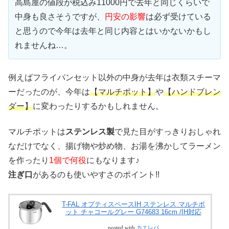
高島屋の値段が税込み11000円で去年と同じくらいで
中身も良さそうですが、
円安の影響
は必ず受けている
と思うので今年は去年と同じ内容とはいかないかもし
れませんね…。
例えばフライパンセット以外の中身が去年は衣類スチーマ
ーだったのが、今年は
【マルチポット】
や
【ハンドブレン
ダー】
に変わったりするかもしれません。
マルチポットは
ステンレス製
で見た目がすっきりおしゃれ
なだけでなく、揚げ物や炒め物、お湯を沸かしてラーメン
を作ったり
1個で何役
にもなります♪
注ぎ口
があるのも使いやすさのポイント!!
T-FAL オプティスペースIH ステンレス マルチポ
ット チャコールグレー G74683 16cm /IH対応
posted with
カエレバ