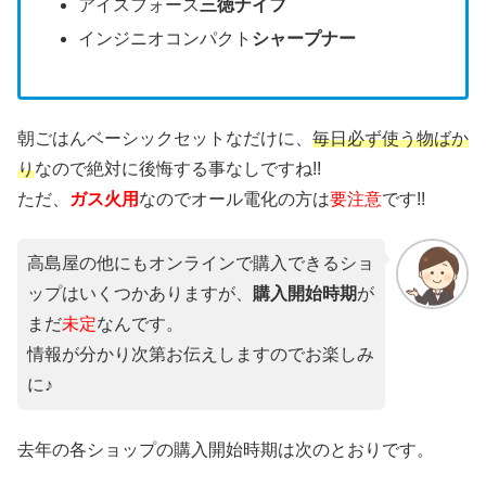
アイスフォース
三徳ナイフ
インジニオコンパクト
シャープナー
朝ごはんベーシックセットなだけに、
毎日必ず使う物ばか
り
なので絶対に後悔する事なしですね!!
ただ、
ガス火用
なのでオール電化の方は
要注意
です!!
高島屋の他にもオンラインで購入できるショ
ップはいくつかありますが、
購入開始時期
が
まだ
未定
なんです。
情報が分かり次第お伝えしますのでお楽しみ
に♪
去年の各ショップの購入開始時期は次のとおりです。