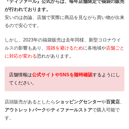
『ティファール』公式からは、毎年店舗限定で福袋の販売
が行われております。
安いのは勿論、店舗で実際に商品を見ながら買い物が出来
るので安心です。
しかし、
2023年の福袋販売は去年同様、新型コロナウイ
ルスの影響もあり
、
混雑を避けるため
に
各地域や
店舗ごと
に対応が変わる
恐れがあります
。
店舗情報は
公式サイトやSNSを随時確認
するようにし
てください。
店頭販売があるとしたら
ショッピングセンター
や
百貨店
、
アウトレットパーク
や
ティファールストア
で購入可能で
す。