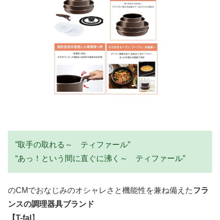
”取手の取れる～ ティファール”
“あっ！という間に直ぐに沸く～ ティファール”
のCMでおなじみのオシャレさと機能性を兼ね備えた
フラ
ンスの調理器具ブランド
【T-fal
】