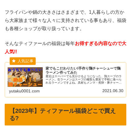
フライパンや鍋の大きさはさまざまで、1人暮らしの方か
ら大家族まで様々な人々に支持されている事もあり、福袋
も各種ショップが取り扱っています。
そんなティファールの福袋は毎年
お得すぎる内容なので大
人気!!
家でもこだわりたい!手作り鶏チャーシューで鶏
ラーメン作ってみた
最近はスーパーでも見かけるようになった、鶏スープのラ
ーメン。生ラーメンはスープの種類も豊富で手軽に食べら
れるラーメンですよね。具材もメンマ・煮卵・豚チャーシ
ューなど既製品がたくさん売っていて、調理の手間もかか
りません。でも既製品の豚チャーシ...
2021.06.30
yutaku0001.com
【2023年】ティファール福袋どこで買え
る?