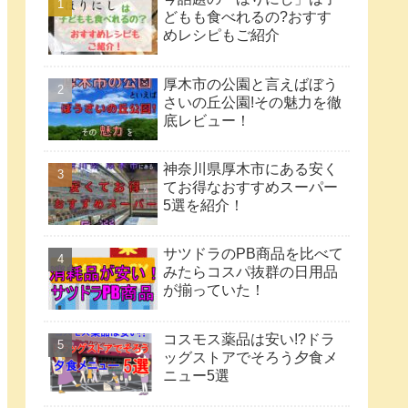
どもも食べれるの?おすす
めレシピもご紹介
厚木市の公園と言えばぼう
さいの丘公園!その魅力を徹
底レビュー！
神奈川県厚木市にある安く
てお得なおすすめスーパー
5選を紹介！
サツドラのPB商品を比べて
みたらコスパ抜群の日用品
が揃っていた！
コスモス薬品は安い!?ドラ
ッグストアでそろう夕食メ
ニュー5選