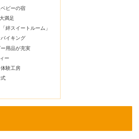
ムベビーの宿
大満足
ス「絆スイートルーム」
なバイキング
ビー用品が充実
ィー
と体験工房
挙式