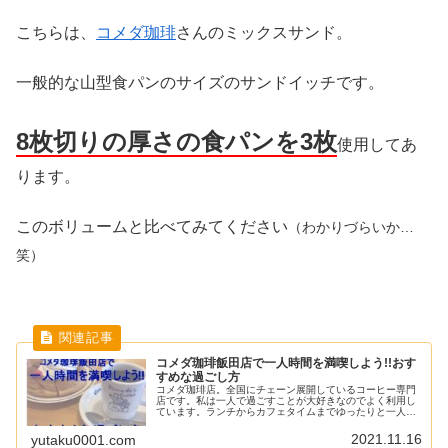
こちらは、
コメダ珈琲
さんのミックスサンド。
一般的な山型食パンのサイズのサンドイッチです。
8枚切りの厚さの食パンを3枚
使用してあ
ります。
このボリュームと比べてみてください
（わかりづらいか…
笑）
コメダ珈琲飯田店で一人時間を満喫しよう!!おす
すめな過ごし方
コメダ珈琲店。全国にチェーン展開しているコーヒー専門
店です。私は一人で過ごすことが大好きなのでよく利用し
ています。ランチからカフェタイムまでゆったりと一人時
間を満喫できる、私のコメダでの過ごし方をご紹介しま
す。家事や育児に追われているママさ...
2021.11.16
yutaku0001.com