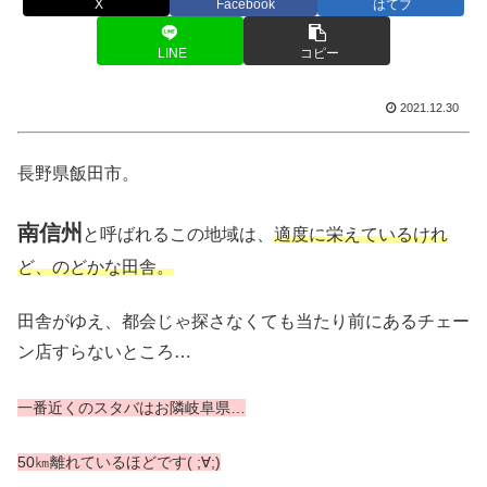
X
Facebook
はてブ
LINE
コピー
2021.12.30
長野県飯田市。
南信州
と呼ばれるこの地域は、
適度に栄えているけれ
ど、のどかな田舎。
田舎がゆえ、都会じゃ探さなくても当たり前にあるチェー
ン店すらないところ…
一番近くのスタバはお隣岐阜県…
50㎞離れているほどです( ;∀;)