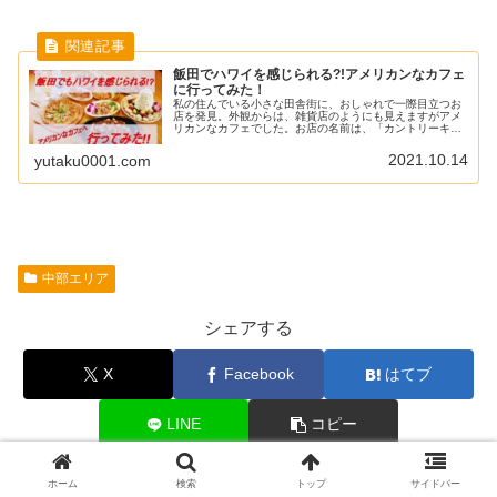
飯田でハワイを感じられる?!アメリカンなカフェ
に行ってみた！
私の住んでいる小さな田舎街に、おしゃれで一際目立つお
店を発見。外観からは、雑貨店のようにも見えますがアメ
リカンなカフェでした。お店の名前は、「カントリーキッ
チン・キャベツ」今まで気になっていながらも、私なんか
が行ってもいいのだろうか…という...
2021.10.14
yutaku0001.com
中部エリア
シェアする
X
Facebook
はてブ
LINE
コピー
ホーム
検索
トップ
サイドバー