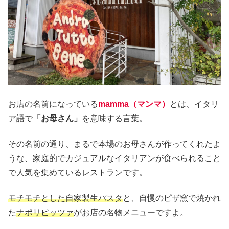
お店の名前になっている
mamma（マンマ）
とは、イタリ
ア語で
「お母さん」
を意味する言葉。
その名前の通り、まるで本場のお母さんが作ってくれたよ
うな、家庭的でカジュアルなイタリアンが食べられること
で人気を集めているレストランです。
モチモチとした自家製生パスタ
と、自慢のピザ窯で焼かれ
た
ナポリピッツァ
がお店の名物メニューですよ。