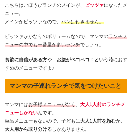
こちらはごほうびランチのメインが、
ピッツァ
になったメ
ニュー。
メインがピッツァなので、
パンは付きません。
ピッツァがかなりのボリュームなので、マンマの
ランチメ
ニューの中でも一番量が多いランチ
でしょう。
食欲に自信がある方
や、
お腹がペコペコ！という時
におす
すめのメニューですよ♪
マンマの子連れランチで気をつけたいこと
マンマには
お子様メニューがなく
、
大人1人前のランチメ
ニューしかない
んです。
単品メニューもないので、子どもに
大人1人前を頼む
か、
大人用から取り分ける
しかありません。