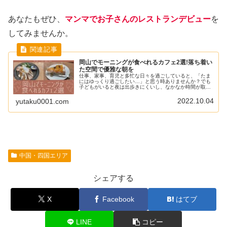
あなたもぜひ、
マンマでお子さんのレストランデビュー
を
してみませんか。
岡山でモーニングが食べれるカフェ2選!落ち着い
た空間で優雅な朝を
仕事、家事、育児と多忙な日々を過ごしていると、「たま
にはゆっくり過ごしたい…」と思う時ありませんか？でも
子どもがいると夜は出歩きにくいし、なかなか時間が取れ
ないよ…。そんな方におすすめなのが、ちょっとリッチな
モーニングです!朝なら子どもが学...
2022.10.04
yutaku0001.com
中国・四国エリア
シェアする
X
Facebook
はてブ
LINE
コピー