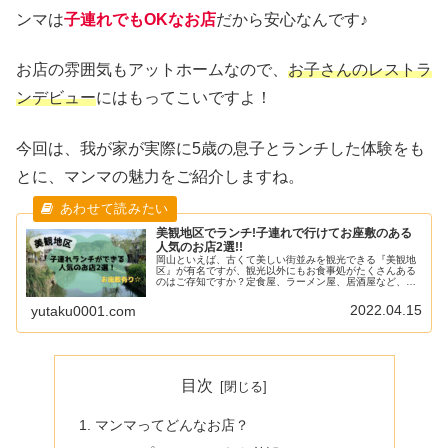
ンマは
子連れでもOKなお店
だから安心なんです♪
お店の雰囲気もアットホームなので、
お子さんのレストラ
ンデビュー
にはもってこいですよ！
今回は、我が家が実際に5歳の息子とランチした体験をも
とに、マンマの魅力をご紹介しますね。
美観地区でランチ!子連れで行けてお座敷のある
人気のお店2選!!
岡山といえば、古くて美しい街並みを観光できる『美観地
区』が有名ですが、観光以外にもお食事処がたくさんある
のはご存知ですか？定食屋、ラーメン屋、居酒屋など、そ
の他にもインスタ映えするおしゃれなカフェまでなんでも
あるんですよ。美味しいご飯が食べ...
2022.04.15
yutaku0001.com
目次
マンマってどんなお店？