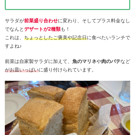
サラダが
前菜盛り合わせ
に変わり、そしてプラス料金なし
でなんと
デザートが2種類
も！
これは、
ちょっとしたご褒美や記念日
に食べたいランチで
すよね♪
前菜は自家製サラダに加えて、
魚のマリネ
や
肉のパテ
など
がお皿いっぱい
に盛り付けられています。