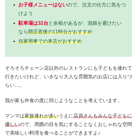
お子様メニューはない
ので、注文の仕方に気をつ
けよう
駐車場は32台
と余裕があるが、混雑を避けたい
なら
開店直後の11時台がおすすめ
自家用車での来店がおすすめ
そろそろチェーン店以外のレストランにも子どもを連れて
行きたいけれど、いきなり大人な雰囲気のお店には入りづ
らい…。
我が家も外食の度に同じようなことを考えています。
マンマは
家族連れが多い
うえに
店員さんもみんな子どもに
優しい
ので、周囲の目を気にすることなくおしゃれな空間
で美味しい料理を食べることができますよ♪