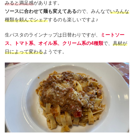
みると満足感
があります。
ソースに合わせて麺も変えてある
ので、みんなで
いろんな
種類を頼んでシェア
するのも楽しいですよ♪
生パスタのラインナップは日替わりですが、
ミートソー
ス、トマト系、オイル系、クリーム系の4種類
で、
具材が
日によって変わる
ようです。