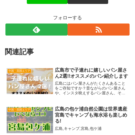
フォローする
関連記事
広島市で子連れに嬉しいパン屋さ
中国・四国エリア
ん2選!!オススメのパン紹介します
広島にはパン屋さんがたくさんあること
をご存知ですか？昔ながらのパン屋さん
や、インスタ映えするパン屋さん、それ
から今流行りの食パン専門店やカレーパ
ン専門店まで、色んなパン屋さんを見か
けます。私はパンが大好きなのでよく買
広島の包ケ浦自然公園は世界遺産
中国・四国エリア
いに行くのですが、子連れ...
宮島でキャンプも海水浴も楽しめ
る!
広島,キャンプ,宮島,包ケ浦