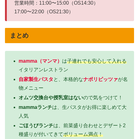
営業時間：11:00〜15:00（OS14:30）
17:00〜22:00（OS21:30）
まとめ
mamma（マンマ）
は
子連れでも安心して入れる
イタリアンレストラン
自家製生パスタ
と、本格的な
ナポリピッツァ
が名
物メニュー
オムツ交換台や授乳室はない
ので気をつけて！
mammaランチ
は、生パスタがお得に楽しめて大
人気
ごほうびランチ
は、前菜盛り合わせとデザート2
種盛りが付いてきて
ボリューム満点！