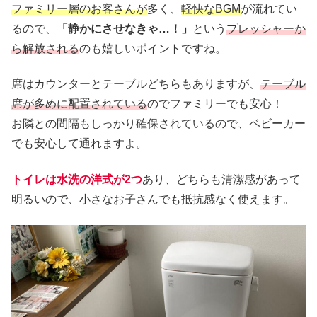
ファミリー層のお客さんが
多く、
軽快なBGM
が流れてい
るので、
「静かにさせなきゃ…！」
という
プレッシャーか
ら解放される
のも嬉しいポイントですね。
席はカウンターとテーブルどちらもありますが、
テーブル
席が多めに配置されている
のでファミリーでも安心！
お隣との間隔もしっかり確保されているので、ベビーカー
でも安心して通れますよ。
トイレは水洗の洋式が2つ
あり、どちらも清潔感があって
明るいので、小さなお子さんでも抵抗感なく使えます。