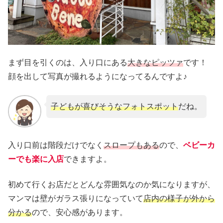
まず目を引くのは、入り口にある
大きなピッツァ
です！
顔を出して写真が撮れるようになってるんですよ♪
子どもが喜びそうなフォトスポット
だね。
入り口前は階段だけでなく
スロープもある
ので、
ベビーカ
ーでも楽に入店
できますよ。
初めて行くお店だとどんな雰囲気なのか気になりますが、
マンマは壁がガラス張りになっていて
店内の様子が外から
分かる
ので、安心感があります。