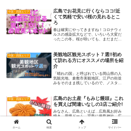
広島でお花見に行くならココ!近
中国・四国エリア
くて気軽で安い!桜の見れるとこ
ろ
春は確実にやってきますね！コロナウィ
ルスの感染拡大などで、いろいろ大変だ
ったこの冬。桜が咲いても、まだまだお
花見に大勢で、という気分にはならない
方もいるかもしれません。とはいえ、行
きたい!!お花見!!広島のお花見スポット、
美観地区観光スポット７選!!初め
中国・四国エリア
といえば、広島城、...
て訪れる方にオススメの場所を紹
介
「晴れの国」と呼ばれている岡山県の人
気観光地、倉敷市美観地区。江戸の街並
みをそのまま残しているので、ノスタル
ジックな気分にさせてくれます。また、
小さいエリアに観光スポットも固まって
いるため、ゆっくり時間を過ごしたい方
広島のお土産『もみじ饅頭』これ
中国・四国エリア
にはオススメの観光地とな...
を買えば間違いなしの3店ご紹介!
みなさん、広島といえば…広島風お好み
焼き、原爆ドーム、宮島に厳島神社、広
島東洋カープなどが思い浮かぶのではな
いでしょうか。お好み焼きは広島県民の
ホーム
検索
トップ
サイドバー
ソウルフードだよ♪県内至る所でカープ愛