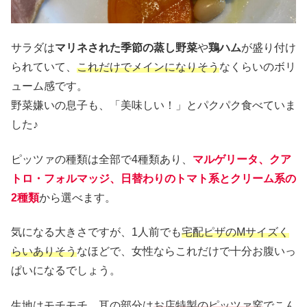
サラダは
マリネされた季節の蒸し野菜
や
鶏ハム
が盛り付け
られていて、
これだけでメインになりそう
なくらいのボリ
ューム感です。
野菜嫌いの息子も、「美味しい！」とパクパク食べていま
した♪
ピッツァの種類は全部で4種類あり、
マルゲリータ、クア
トロ・フォルマッジ、日替わりのトマト系とクリーム系の
2種類
から選べます。
気になる大きさですが、1人前でも
宅配ピザのMサイズく
らいありそう
なほどで、女性ならこれだけで十分お腹いっ
ぱいになるでしょう。
生地はモチモチ、耳の部分は
お店特製のピッツァ窯
でこん