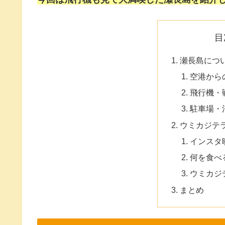
目
瀬長島につ
空港から
飛行機・
駐車場・
ウミカジテ
インスタ
何を食べ
ウミカジ
まとめ