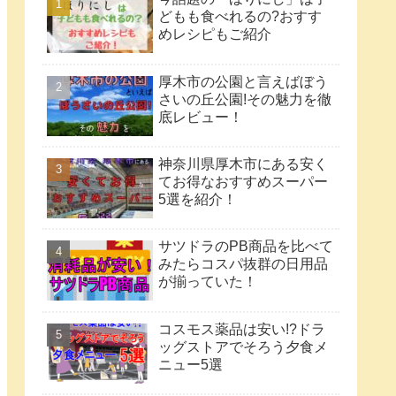
どもも食べれるの?おすす
めレシピもご紹介
厚木市の公園と言えばぼう
さいの丘公園!その魅力を徹
底レビュー！
神奈川県厚木市にある安く
てお得なおすすめスーパー
5選を紹介！
サツドラのPB商品を比べて
みたらコスパ抜群の日用品
が揃っていた！
コスモス薬品は安い!?ドラ
ッグストアでそろう夕食メ
ニュー5選