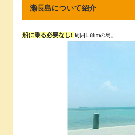
瀬長島について紹介
船に乗る必要なし!
周囲1.8kmの島。