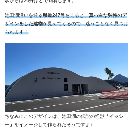
駅からは20分
ほどで到着します。
池田湖沿いを通る
県道247号
を走ると、
真っ白な独特のデ
ザインをした建物
が見えてくるので、迷うことなく見つけ
られます！
ちなみにこのデザインは、池田湖の伝説の怪獣
「イッシ
ー」
をイメージして作られたそうですよ♪