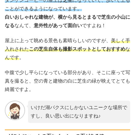
ダンケンコーヒーの屋上は
芝生
になっていて、歩いて上る
ことができるようになっています。
白いおしゃれな建物が、横から見るとまるで芝生の小山に
なる
なんて、
意外性があって面白い
ですよね！
屋上に上って眺める景色も素晴らしいのですが、
美しく手
入れされた
この
芝生自体も撮影スポットとしておすすめ
な
ん
です
。
中腹で少し平らになっている部分があり、そこに座って写
真を撮ると、空の青と建物の白に芝生の緑が映えてとても
綺麗ですよ。
いけだ湖パクスにしかないユニークな場所で
すし、良い思い出になりますね♪