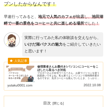
プンしたからなんです！
早速行ってみると、
地元で人気のカフェが出店
し、
池田湖
畔で一番の景色をコーヒーと共に楽しめる場所
でした！
実際に行ってみた私の体験談を交えながら、
いけだ湖パクスの魅力
をご紹介していきたい
と思います！
修理業者さんお墨付き!パソコンにコーヒーをこ
ぼしたら取るべき対処
ブロガーさんや在宅ワーカーさん、お家でパソコンを使う
頻度多いですよね。私も家でよくパソコンで長時間作業す
るのですが、先月コーヒーを飲んでいたとき、うっかりノ
ートパソコンにぶちまけてしまったんです。まさか壊れ
た!?と冷や汗止まりませんでした。...
2022.10.08
yutaku0001.com
目次