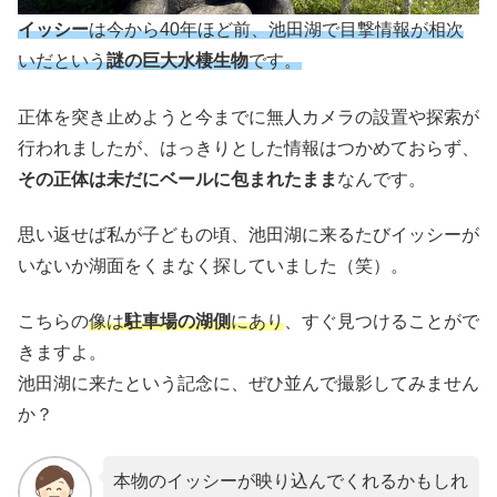
イッシー
は今から40年ほど前、池田湖で目撃情報が相次
いだという
謎の巨大水棲生物
です。
正体を突き止めようと今までに無人カメラの設置や探索が
行われましたが、はっきりとした情報はつかめておらず、
その正体は未だにベールに包まれたまま
なんです。
思い返せば私が子どもの頃、池田湖に来るたびイッシーが
いないか湖面をくまなく探していました（笑）。
こちらの
像は
駐車場の湖側
にあり
、すぐ見つけることがで
きますよ。
池田湖に来たという記念に、ぜひ並んで撮影してみません
か？
本物のイッシーが映り込んでくれるかもしれ