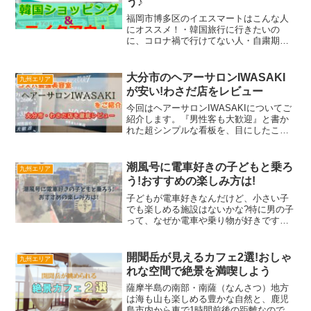
う♪
福岡市博多区のイエスマートはこんな人
にオススメ！・韓国旅行に行きたいの
に、コロナ禍で行けてない人・自粛期間
中に韓国ドラマにドはまりした人・韓国
料理が大好きな人私もステイホームの期
間中、ネトフリで韓国ドラマたくさん観
大分市のヘアーサロンIWASAKI
九州エリア
ました。主人公を励ますため...
が安い!わさだ店をレビュー
今回はヘアーサロンIWASAKIについてご
紹介します。『男性客も大歓迎』と書か
れた超シンプルな看板を、目にしたこと
がある方もいらっしゃるのではないでし
ょうか。 事前予約制の美容院を利用する
のが難しい子育て中の方 髪形や髪色に強
潮風号に電車好きの子どもと乗ろ
九州エリア
いこだわりはな...
う!おすすめの楽しみ方は!
子どもが電車好きなんだけど、小さい子
でも楽しめる施設はないかな?特に男の子
って、なぜか電車や乗り物が好きですよ
ね。うちの2歳の息子は車や電車のおもち
ゃで遊ぶのはもちろん、踏切がカンカン
鳴るのを見たり、電車に乗るのも大好き!
開聞岳が見えるカフェ2選!おしゃ
九州エリア
先日門司港に息子を...
れな空間で絶景を満喫しよう
薩摩半島の南部・南薩（なんさつ）地方
は海も山も楽しめる豊かな自然と、鹿児
島市内から車で1時間前後の距離なので、