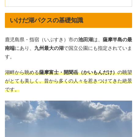
いけだ湖パクスの基礎知識
鹿児島県・指宿（いぶすき）市の
池田湖
は、
薩摩半島の最
南端
にあり、
九州最大の湖
で国立公園にも指定されていま
す。
湖畔から眺める
薩摩富士・開聞岳（かいもんだけ）
の眺望
がとても美しく、昔から多くの人々を惹きつけてきた絶景
です。