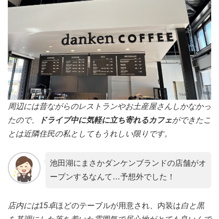
周辺には昔ながらのレストランやお土産屋さんしかなかっ
たので、
ドライブ中に気軽に立ち寄れるカフェ
ができたこ
とは近隣住民の私としてもうれしい限りです
。
池田湖にまさかダンケンブランドの店舗がオ
ープンするなんて…予想外でした！
店内には15卓
ほどのテーブルが用意され、内装は
白と黒