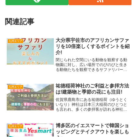
関連記事
大分県宇佐市のアフリカンサファ
九州エリア
リを10倍楽しくするポイントを紹
介!
閉じられた空間にいる動物を観察する動
物園に対し、広い場所でのびのびと生き
る動物たちを観察できるサファリパー
ク！大分県宇佐市にあるアフリカンサフ
ァリでは、動物園では味わえない迫力満
点のサービスが楽しめます。ジャングル
祐徳稲荷神社のご利益と参拝方法
九州エリア
バスに乗ってみるだけでもワ...
は!建築物と季節の花にも注目!
佐賀県鹿島市にある祐徳稲荷（ゆうとく
いなり）神社は日本三大稲荷のひとつと
も言われ、多くの参拝客が訪れる神社で
す。初詣にも人気の神社なので、「祐徳
稲荷の名前を聞いたことがある」という
方は多いのではないでしょうか?九州では
博多区のイエスマートで韓国ショ
九州エリア
平常時で太宰府天満宮に...
ッピングとテイクアウトを楽しも