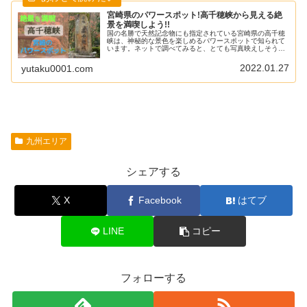
宮崎県のパワースポット!高千穂峡から見える絶
景を満喫しよう!!
国の名勝で天然記念物にも指定されている宮崎県の高千穂
峡は、神秘的な景色を楽しめるパワースポットで知られて
います。ネットで調べてみると、とても写真映えしそうな
絶景だと思っていましたが、実際に行ってみると想像以上
の景色を味わうことができました！...
2022.01.27
yutaku0001.com
九州エリア
シェアする
X
Facebook
はてブ
LINE
コピー
フォローする