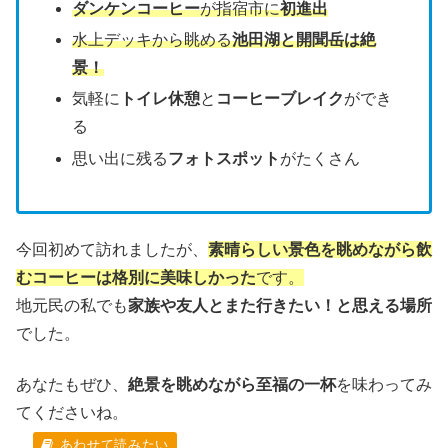
ダンケンコーヒー
が指宿市に
初進出
水上デッキから眺める
池田湖と開聞岳は絶
景！
気軽に
トイレ休憩
と
コーヒーブレイク
ができ
る
思い出に残る
フォトスポット
がたくさん
今回初めて訪れましたが、
素晴らしい景色を眺めながら飲
むコーヒーは格別に美味しかった
です。
地元民の私でも
家族や友人とまた行きたい！と思える場所
でした。
あなたもぜひ、
絶景を眺めながら至福の一杯
を味わってみ
てくださいね。