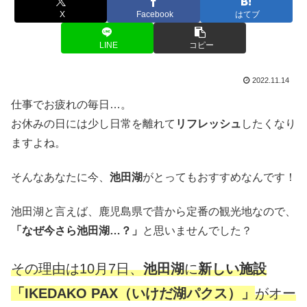
X
Facebook
はてブ
LINE
コピー
2022.11.14
仕事でお疲れの毎日…。
お休みの日には少し日常を離れて
リフレッシュ
したくなり
ますよね。
そんなあなたに今、
池田湖
がとってもおすすめなんです！
池田湖と言えば、鹿児島県で昔から定番の観光地なので、
「なぜ今さら池田湖…？」
と思いませんでした？
その理由は10月7日、
池田湖
に
新しい施設
「IKEDAKO PAX（いけだ湖パクス）」
がオー