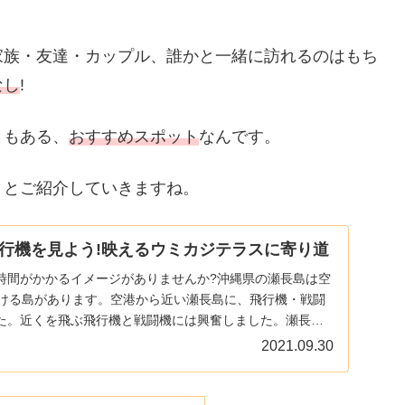
家族・友達・カップル、誰かと一緒に訪れるのはもち
なし
!
ともある、
おすすめスポット
なんです。
りとご紹介していきますね。
行機を見よう!映えるウミカジテラスに寄り道
時間がかかるイメージがありませんか?沖縄県の瀬長島は空
行ける島があります。空港から近い瀬長島に、飛行機・戦闘
た。近くを飛ぶ飛行機と戦闘機には興奮しました。瀬長島
.
2021.09.30