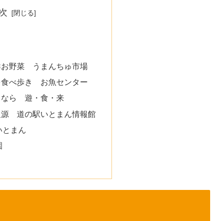
次
鮮お野菜 うまんちゅ市場
を食べ歩き お魚センター
メなら 遊・食・来
報源 道の駅いとまん情報館
いとまん
園