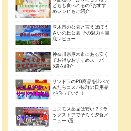
どもも食べれるの?おすす
めレシピもご紹介
厚木市の公園と言えばぼう
さいの丘公園!その魅力を徹
底レビュー！
神奈川県厚木市にある安く
てお得なおすすめスーパー
5選を紹介！
サツドラのPB商品を比べて
みたらコスパ抜群の日用品
が揃っていた！
コスモス薬品は安い!?ドラ
ッグストアでそろう夕食メ
ニュー5選