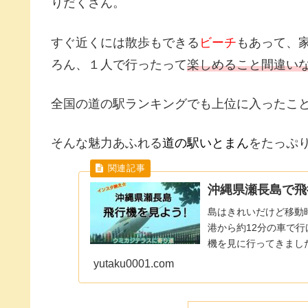
りだくさん。
すぐ近くには散歩もできる
ビーチ
もあって、
ろん、１人で行ったって
楽しめること間違い
全国の道の駅ランキングでも上位に入ったこ
そんな魅力あふれる
道の駅いとまん
をたっぷ
沖縄県瀬長島で飛
島はきれいだけど移動
港から約12分の車で
機を見に行ってきまし
は飛行機スポットなだ..
yutaku0001.com