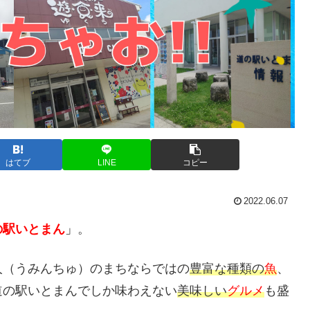
はてブ
LINE
コピー
2022.06.07
の駅いとまん
」
。
人（うみんちゅ）のまちならではの
豊富な種類の
魚
、
道の駅いとまんでしか味わえない
美味しい
グルメ
も盛