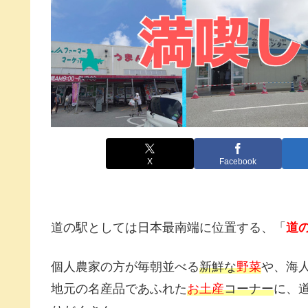
X
Facebook
道の駅としては日本最南端に位置する、「
道
個人農家の方が毎朝並べる
新鮮な
野菜
や、海
地元の名産品であふれた
お土産
コーナー
に、