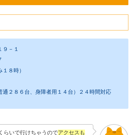
１９－１
７
み１８時）
通２８６台、身障者用１４台）２４時間対応
分くらいで行けちゃうので
アクセスも