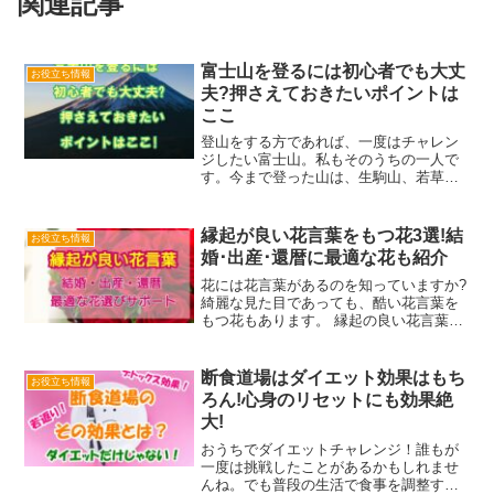
関連記事
富士山を登るには初心者でも大丈
お役立ち情報
夫?押さえておきたいポイントは
ここ
登山をする方であれば、一度はチャレン
ジしたい富士山。私もそのうちの一人で
す。今まで登った山は、生駒山、若草
山、高野山、金剛山、とハイキングレベ
ルです。この程度の登山歴で、富士山に
登るのは、無謀なのかな？いえ、決して
縁起が良い花言葉をもつ花3選!結
お役立ち情報
無謀ではありません。全く登...
婚･出産･還暦に最適な花も紹介
花には花言葉があるのを知っていますか?
綺麗な見た目であっても、酷い花言葉を
もつ花もあります。 縁起の良い花言葉を
もつ花 結婚・出産・還暦に最適な花残念
な花を選ぶ失敗を避けるために、元花屋
店員のわたしがサポートします。花は何
断食道場はダイエット効果はもち
お役立ち情報
歳になっても大好き...
ろん!心身のリセットにも効果絶
大!
おうちでダイエットチャレンジ！誰もが
一度は挑戦したことがあるかもしれませ
んね。でも普段の生活で食事を調整する