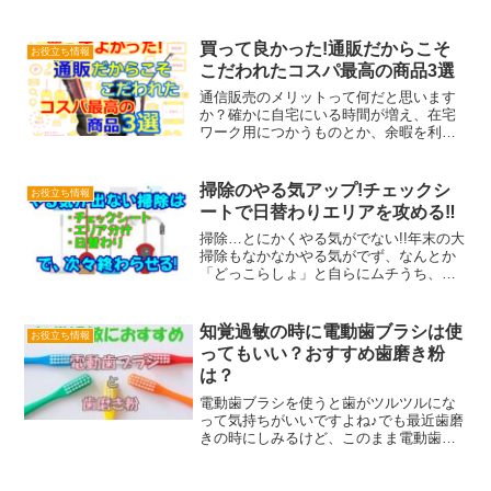
ことってなかなか難しいですよね。それ
でも何とかダイエットで健康的にやせた
い！そんな方には、断食道場でのダイエ
買って良かった!通販だからこそ
お役立ち情報
ットをおすすめします。今...
こだわれたコスパ最高の商品3選
通信販売のメリットって何だと思います
か？確かに自宅にいる時間が増え、在宅
ワーク用につかうものとか、余暇を利用
してのDIYの道具なんかも通販で利用する
人が増えましたよね。外食の機会が減っ
た分、お取り寄せで美味しいものを自宅
掃除のやる気アップ!チェックシ
お役立ち情報
でということもあるよ...
ートで日替わりエリアを攻める‼
掃除…とにかくやる気がでない!!年末の大
掃除もなかなかやる気がでず、なんとか
「どっこらしょ」と自らにムチうち、掃
除道具を手にしても、イヤなものやイ
ヤ！ですよね。「お掃除は大好き」「お
掃除が趣味」なんていう人もたま～にい
知覚過敏の時に電動歯ブラシは使
お役立ち情報
ますが、ほとんどの方に...
ってもいい？おすすめ歯磨き粉
は？
電動歯ブラシを使うと歯がツルツルにな
って気持ちがいいですよね♪でも最近歯磨
きの時にしみるけど、このまま電動歯ブ
ラシを使っていても大丈夫なのかな？と
心配になっていませんか？答えは、電動
歯ブラシでも手用の歯ブラシでもいいの