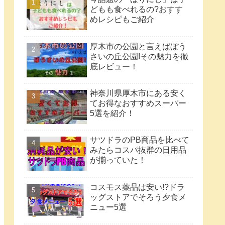
どもも食べれるの?おすす
めレシピもご紹介
厚木市の公園と言えばぼう
さいの丘公園!その魅力を徹
底レビュー！
神奈川県厚木市にある安く
てお得なおすすめスーパー
5選を紹介！
サツドラのPB商品を比べて
みたらコスパ抜群の日用品
が揃っていた！
コスモス薬品は安い!?ドラ
ッグストアでそろう夕食メ
ニュー5選