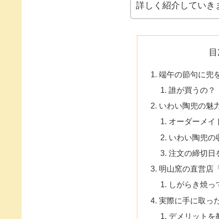
詳しく紹介していき
目
端午の節句に兜
誰が買うの？
いわい陶兜の魅
オーダーメイ
いわい陶兜の
注文の締切日
明山窯の直営店「
しがらき焼っ
実際に手に取っ
デメリットを