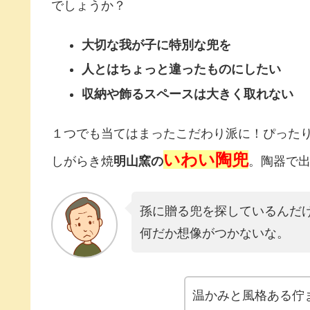
でしょうか？
大切な我が子に特別な兜を
人とはちょっと違ったものにしたい
収納や飾るスペースは大きく取れない
１つでも当てはまったこだわり派に！ぴった
いわい陶兜
しがらき焼
明山窯の
。陶器で
孫に贈る兜を探しているんだ
何だか想像がつかないな。
温かみと風格ある佇