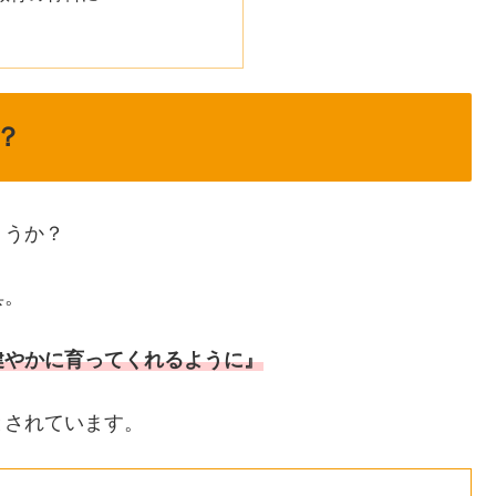
？
ょうか？
具。
健やかに育ってくれるように』
とされています。