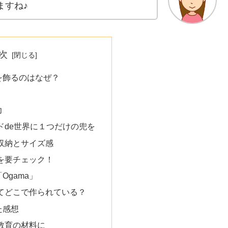
ますね♪
次
を飾るのはなぜ？
力
ドde世界に１つだけの兜を
収納とサイズ感
を要チェック！
Ogama」
てどこで作られている？
た感想
教育の材料に