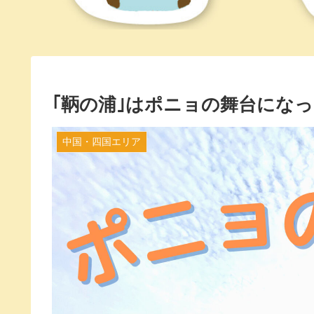
｢鞆の浦｣はポニョの舞台になっ
中国・四国エリア