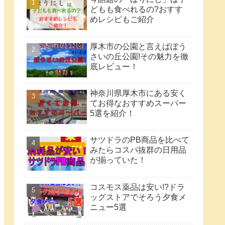
どもも食べれるの?おすす
めレシピもご紹介
厚木市の公園と言えばぼう
さいの丘公園!その魅力を徹
底レビュー！
神奈川県厚木市にある安く
てお得なおすすめスーパー
5選を紹介！
サツドラのPB商品を比べて
みたらコスパ抜群の日用品
が揃っていた！
コスモス薬品は安い!?ドラ
ッグストアでそろう夕食メ
ニュー5選