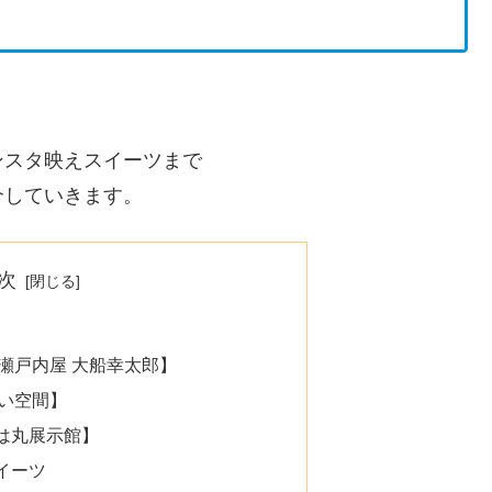
ンスタ映えスイーツまで
介していきます。
次
瀬戸内屋 大船幸太郎】
い空間】
は丸展示館】
イーツ