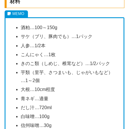
材料
酒粕…100～150g
サケ（ブリ、豚肉でも）…1パック
人参…1/2本
こんにゃく…1枚
きのこ類（しめじ、椎茸など）…1/2パック
芋類（里芋、さつまいも、じゃがいもなど）
…1～2個
大根…10cm程度
青ネギ…適量
だし汁…720ml
白味噌…100g
信州味噌…30g