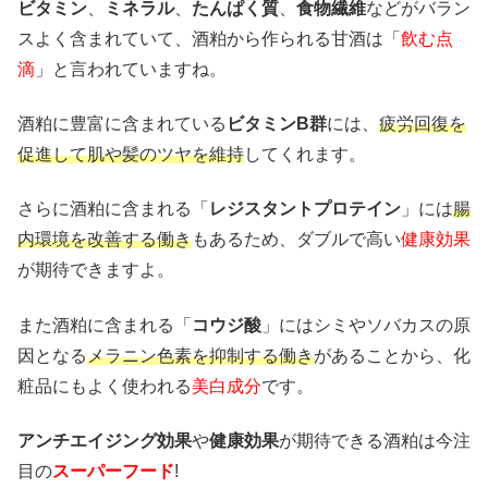
ビタミン
、
ミネラル
、
たんぱく質
、
食物繊維
などがバラン
スよく含まれていて、酒粕から作られる甘酒は「
飲む点
滴
」と言われていますね。
酒粕に豊富に含まれている
ビタミンB群
には、
疲労回復を
促進して肌や髪のツヤを維持
してくれます。
さらに酒粕に含まれる「
レジスタントプロテイン
」には
腸
内環境を改善する働き
もあるため、ダブルで高い
健康効果
が期待できますよ。
また酒粕に含まれる「
コウジ酸
」にはシミやソバカスの原
因となる
メラニン色素を抑制する働き
があることから、化
粧品にもよく使われる
美白成分
です。
アンチエイジング効果
や
健康効果
が期待できる酒粕は今注
目の
スーパーフード
!