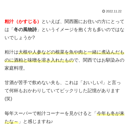
2022.11.22
粕汁（かすじる）
といえば、関西圏にお住いの方にとって
は「
冬の風物詩
」というイメージを抱く方も多いのではな
いでしょうか?
粕汁は
大根や人参などの根菜を魚や肉と一緒に煮込んだも
のに酒粕と味噌を溶き入れたもの
で、関西ではお馴染みの
家庭料理。
甘酒が苦手で飲めない夫も、これは「おいしい!」と言っ
て何杯もおかわりしていてビックリした記憶があります
(笑)
毎年スーパーで粕汁コーナーを見かけると「
今年も冬が来
たな～
」と感じますね♪