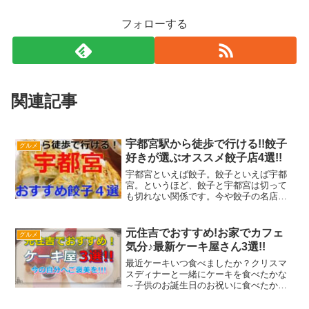
フォローする
関連記事
宇都宮駅から徒歩で行ける!!餃子
グルメ
好きが選ぶオススメ餃子店4選!!
宇都宮といえば餃子。餃子といえば宇都
宮。というほど、餃子と宇都宮は切って
も切れない関係です。今や餃子の名店は
都道府県いたるところにありますが、
『餃子の町』でおいしい餃子が食べたい!!
という方も多いようで、宇都宮の餃子店
元住吉でおすすめ!お家でカフェ
グルメ
はいつもにぎわっていま...
気分♪最新ケーキ屋さん3選!!
最近ケーキいつ食べましたか？クリスマ
スディナーと一緒にケーキを食べたかな
～子供のお誕生日のお祝いに食べたかな
～ある調査だとケーキを食べるタイミン
グとして多いのは・・・１位 クリスマ