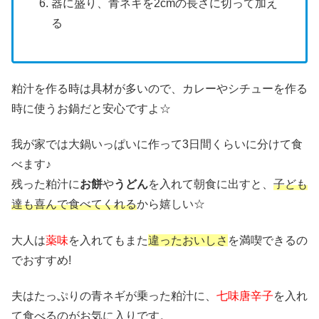
器に盛り、青ネギを2cmの長さに切って加え
る
粕汁を作る時は具材が多いので、カレーやシチューを作る
時に使うお鍋だと安心ですよ☆
我が家では大鍋いっぱいに作って3日間くらいに分けて食
べます♪
残った粕汁に
お餅
や
うどん
を入れて朝食に出すと、
子ども
達も喜んで食べてくれる
から嬉しい☆
大人は
薬味
を入れてもまた
違ったおいしさ
を満喫できるの
でおすすめ!
夫はたっぷりの青ネギが乗った粕汁に、
七味唐辛子
を入れ
て食べるのがお気に入りです。