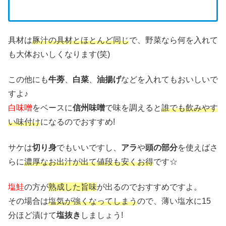
具材は
豚汁の具材とほとんど同じ
で、野菜なら何を入れて
も大体おいしくなります(笑)
この他にも
牛蒡
、
白菜
、
油揚げ
などを入れてもおいしいで
すよ♪
白味噌
をベースに
信州味噌
で味を調えると
誰でも飲みやす
い味付け
になるのでおすすめ!
サケは
切り身
でもいいですし、
アラ
や
頭の部分
を使えばさ
らに
濃厚なお出汁が出て値段も安くお得
です☆
塩鮭
の方が
熟成した旨味
が出るのでおすすめですよ。
その場合は
塩気が強くなってしまう
ので、薄い塩水に15
分ほど漬けて
塩抜き
しましょう!