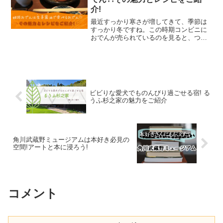
介!
最近すっかり寒さが増してきて、季節は
すっかり冬ですね。この時期コンビニに
おでんが売られているのを見ると、つい
つい買ってしまう私です(笑)あなたも寒く
なってきたら、あっつあつのおでん食べ
たくなりませんか？兵庫県姫路市が誇るB
級グルメ「姫路おで...
ビビりな愛犬でものんびり過ごせる宿! る
うふ杉之家の魅力をご紹介
角川武蔵野ミュージアムは本好き必見の
空間!アートと本に浸ろう!
コメント