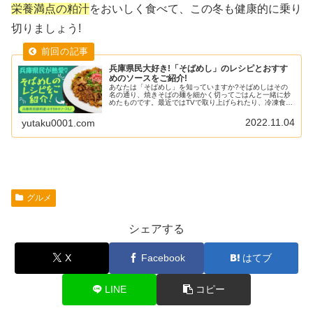
栄養満点の粕汁
をおいしく食べて、この冬も健康的に乗り
切りましょう!
兵庫県民大好き!「そばめし」のレシピとおすす
めのソースをご紹介!
あなたは「そばめし」を知っていますか?そばめしはその
名の通り、焼きそばの麺を細かく切ってごはんと一緒に炒
めたものです。最近ではTVで取り上げられたり、冷凍食品
が発売されたりと全国的にも知られるようになりました。
そんな「そばめし」は兵庫県民に...
2022.11.04
yutaku0001.com
グルメ
シェアする
X
Facebook
はてブ
LINE
コピー