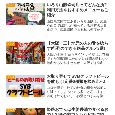
ス２位 家族の誕生日３位 自分の誕生
いろり山賊玖珂店ってどんな所?
グルメ
日やっぱりケーキは、イベ...
利用方法やおすすめメニューもご
紹介
山口県岩国市にあるいろり山賊は、広島
や山口では誰もが知っている超有名な飲
食店で、広島県民である私も何度か足を
運んでいます。いろり山賊は、玖珂（く
が）店・錦店と岩国市内の2カ所に位置し
ていますよ。いろり山賊・竈（かま
【大阪十三】地元の人の舌を唸ら
グルメ
ど）・桃李庵（とうりあん）...
す!行列のできる絶品グルメ3選!
大阪の十三(じゅうそう)という街はご存知
ですか?関西圏以外の方には聞き慣れない
地名かも知れませんが、大阪では有名な
飲み屋街です。大阪の中心地梅田からは
阪急線で特急・急行なら１駅、各駅停車
でも２駅いうアクセスの良さです。新大
お取り寄せでSVBクラフトビール
グルメ
阪駅と同じ淀川区内...
を飲もう!定番6種類を飲み比べ!
コロナ渦で、外での外食の機会が以前よ
り減ってしまった方も多いと思います。
以前は外でおいしいお酒とつまみを楽し
むことが趣味だったけれど…なかなか行
けなくなってしまい、家で飲むことが多
いね。だいたいいつも同じものを飲むこ
姫路おでんは生姜醤油で食べるお
グルメ
とになってしまって飽きて...
でん?!その魅力とレシピをご紹