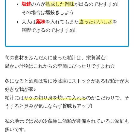
塩鮭
の方が
熟成した旨味
が出るのでおすすめ!
その場合は
塩抜き
しよう
大人は
薬味
を入れてもまた
違ったおいしさ
を
満喫できるのでおすすめ!
旬の食材をふんだんに使った粕汁は、栄養満点!
温かい汁物はこれからの季節にぴったりですよね☆
冬になると酒粕は常に冷蔵庫にストックがある程粕汁が大
好きな我が家♪
粕汁には
サケの切り身を焼いて入れる
のがこだわりで、そ
うすると臭みが気にならず
旨味
もアップ!
私の地元では家の冷蔵庫に酒粕が常備されているご家庭も
多いです。