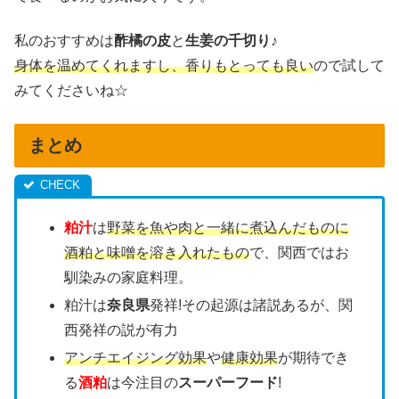
私のおすすめは
酢橘の皮
と
生姜の千切り
♪
身体を温めてくれますし、香りもとっても良い
ので試して
みてくださいね☆
まとめ
粕汁
は
野菜を魚や肉と一緒に煮込んだものに
酒粕と味噌を溶き入れたもの
で、関西ではお
馴染みの家庭料理。
粕汁は
奈良県
発祥!その起源は諸説あるが、関
西発祥の説が有力
アンチエイジング効果
や
健康効果
が期待でき
る
酒粕
は今注目の
スーパーフード
!