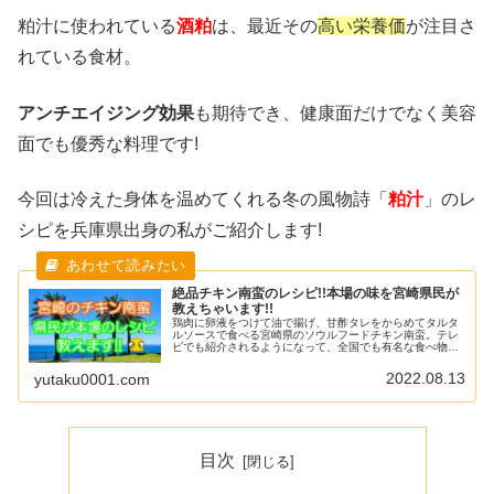
粕汁に使われている
酒粕
は、最近その
高い栄養価
が注目さ
れている食材。
アンチエイジング効果
も期待でき、健康面だけでなく美容
面でも優秀な料理です!
今回は冷えた身体を温めてくれる冬の風物詩「
粕汁
」のレ
シピを兵庫県出身の私がご紹介します!
絶品チキン南蛮のレシピ!!本場の味を宮崎県民が
教えちゃいます!!
鶏肉に卵液をつけて油で揚げ、甘酢タレをからめてタルタ
ルソースで食べる宮崎県のソウルフードチキン南蛮。テレ
ビでも紹介されるようになって、全国でも有名な食べ物と
なりました。そんなチキン南蛮ですが、宮崎県民は大人か
ら子供までみんな大好き!!簡単に...
2022.08.13
yutaku0001.com
目次