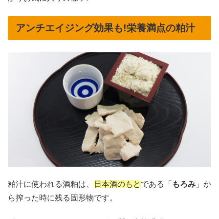
アンチエイジング効果も!栄養満点の粕汁
粕汁に使われる酒粕は、
日本酒のもと
である「
もろみ
」か
ら搾った時に残る固形物です。