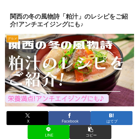
関西の冬の風物詩「粕汁」のレシピをご紹
介!アンチエイジングにも♪
グルメ
X
Facebook
はてブ
LINE
コピー