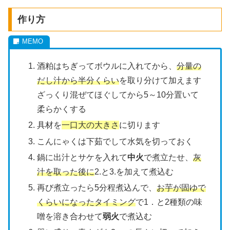
作り方
酒粕はちぎってボウルに入れてから、
分量の
だし汁から半分くらい
を取り分けて加えます
ざっくり混ぜてほぐしてから5～10分置いて
柔らかくする
具材を
一口大の大きさ
に切ります
こんにゃくは下茹でして水気を切っておく
鍋に出汁とサケを入れて
中火
で煮立たせ、
灰
汁を取った後に
2.と3.を加えて煮込む
再び煮立ったら5分程煮込んで、
お芋が固ゆで
くらいになったタイミング
で1．と2種類の味
噌を溶き合わせて
弱火
で煮込む