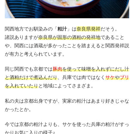
関西地方でお馴染みの「
粕汁
」は
奈良県発祥
だそう。
諸説ありますが
奈良県が固形の酒粕の発祥地
であること
や、関西には酒蔵が多かったことを踏まえると関西発祥説
が有力と考えられています。
同じ関西でも京都では
豚肉
を使って味噌を入れずにだし汁
と酒粕だけで煮込んだり
、兵庫では肉ではなく
サケ
や
ブリ
を入れていたり
と地域によってさまざま。
私の夫は京都出身ですが、実家の粕汁はあまり好きじゃな
かったとか。
今では京都の粕汁よりも、サケを使った兵庫の粕汁がすっ
かりお気に入りの様子♪