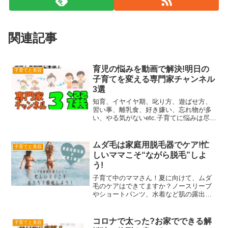
関連記事
育児の悩みを動画で解決!明日の
子育てと美容
子育てを変える専門家チャンネル
3選
知育、イヤイヤ期、叱り方、遊ばせ方、
習い事、離乳食、好き嫌い、忘れ物が多
い、やる気がないetc.子育てに悩みは尽き
ないですよね。 子どもの為に、少しでも
良いとされることをしてあげたい！ 理屈
はわかっても、具体的にどうしたら良い
ムダ毛は家庭用脱毛器でケア!忙
子育てと美容
かわからない。...
しいママこそ“ながら脱毛”しよ
う!
子育て中のママさん！夏に向けて、ムダ
毛のケアはできてますか？ノースリーブ
やショートパンツ、水着など肌の露出が
多い服もムダ毛を気にせずに着たいです
よね。以下のどれかに当てはまる方は必
見です！・体毛が濃いことがコンプレッ
コロナで太った?お家でできる解
子育てと美容
クス・毎日のムダ毛処理が...