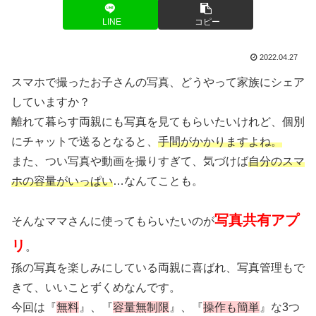
LINE
コピー
2022.04.27
スマホで撮ったお子さんの写真、どうやって家族にシェア
していますか？
離れて暮らす両親にも写真を見てもらいたいけれど、個別
にチャットで送るとなると、
手間がかかりますよね。
また、つい写真や動画を撮りすぎて、気づけば
自分のスマ
ホの容量がいっぱい
…なんてことも。
写真共有アプ
そんなママさんに使ってもらいたいのが
リ
。
孫の写真を楽しみにしている両親に喜ばれ、写真管理もで
きて、いいことずくめなんです。
今回は『
無料
』、『
容量無制限
』、『
操作も簡単
』な3つ