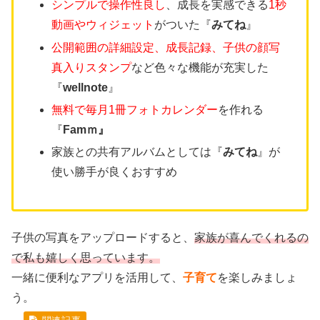
シンプルで操作性良し
、成長を実感できる
1秒
動画やウィジェット
がついた『
みてね
』
公開範囲の詳細設定、成長記録、子供の顔写
真入りスタンプ
など色々な機能が充実した
『
wellnote
』
無料で毎月1冊フォトカレンダー
を作れる
『
Famｍ』
家族との共有アルバムとしては『
みてね
』が
使い勝手が良くおすすめ
子供の写真をアップロードすると、
家族が喜んでくれるの
で私も嬉しく思っています。
一緒に便利なアプリを活用して、
子育て
を楽しみましょ
う。