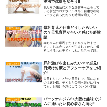
消法で体型を戻そう‼
私たちの生活に大きな影響をもたらして
いる新型コロナウイルス外出自粛や在宅
ワークと言ったおうち時間が増え「フィ
ットネスジムや外で運動をする機会が減
ってしまった、、、。」「体重の増加が
止まらない」「ウエストがきつくてズボ
母乳育児と仕事どうしたらいい
子育てと美容
ンが入らない」「顔やお腹...
の？母乳育児が辛いと感じた経験
談
赤ちゃんに母乳またはミルクを飲ませ
る。これは赤ちゃんが生まれてから、最
初にするお仕事ですよね。母乳って勝手
に湧き出てくるイメージをしていたの
に、実際はそうではなかった。母乳が思
うように出なくて悩んでいるお母さんや
戸外遊びを楽しみたいママ必見!
子育てと美容
母乳育児にこだわりを持ってい...
日焼け対策とアフターケアをご紹
介!
毎日じりじりと強い日差しで、気になる
のは紫外線。子どもと公園へ遊びに行っ
ても、日焼けを気にしてついつい木陰を
探してしまうんですよね〜。20代後半か
ら頬のシミが少しずつ気になり始め、日
焼け対策について真剣に考えるようにな
パーソナルジムfis大阪は趣味でジ
子育てと美容
りました。シミやくすみ...
ムに通いたい初心者さん向け!!