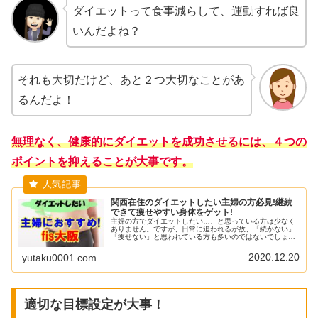
ダイエットって食事減らして、運動すれば良
いんだよね？
それも大切だけど、あと２つ大切なことがあ
るんだよ！
無理なく、健康的にダイエットを成功させるには、４つの
ポイントを抑えることが大事です。
関西在住のダイエットしたい主婦の方必見!継続
できて痩せやすい身体をゲット!
主婦の方でダイエットしたい…、と思っている方は少なく
ありません。ですが、日常に追われるが故、「続かない」
「痩せない」と思われている方も多いのではないでしょう
か。ダイエットでジム？ジムは筋肉つけるところでし
ょ？？ジムというと、そんなイメージが...
2020.12.20
yutaku0001.com
適切な目標設定が大事！