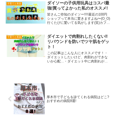
まれるイライラや夫に対する不満……産
ダイソーの子供用玩具はコスパ最
子育てと美容
後クライシスを放置して...
強!買ってよかった私のオススメ!
皆さんご存知のダイソー!!!!最近の100円
ショップって本当に驚きますよね〜(O_O)
行くたびに驚いてる気がします(笑)カフェ
カーテンやクッションまで売ってたよ!!ク
ッションはFrancfrancに売ってそうな可
愛いふわふわクッションもあっ...
ダイエットで肉割れしたくない‼
子育てと美容
リバウンドを防いでツヤ肌をゲッ
ト！
この記事はこんな人にオススメです！・
ダイエットしたいけど、肉割れができな
いか心配…・ダイエット中に肉割れが起
こるタイミングっていつ？・痩せたらか
わいい服が着たいけど、肉割れがあって
恥ずかしい。そろそろ夏物のファッショ
ンが気になる季節になって...
厚木市で子どもを診てくれる病院はどこ?
おすすめの病院8選!