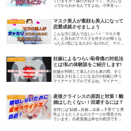
ていますか？歯の大切さって、大人にな
ってからわかるんですよね。小学生っ
て、早く遊びたいし、すぐ寝たい。歯磨
きを本人まかせにすると、ぜんっぜんち
ゃんと磨かない!!だから歯の定期健診で
マスク美人が素顔も美人になって
子育てと美容
も、小さい虫歯や汚れが見...
恋愛成就させましょう
こんな方に読んでほしい！○「マスク美
人」と言われてマスクを外すのが怖くな
った人○気になる人がいるけれど、マスク
を外した時にガッカリされたくない人出
会いの4月！「初めまして」がマスク越し
であることで、お互いにどんな顔なのか
妊娠によるつらい恥骨痛の対処法
子育てと美容
想像しながら接するよ...
とは!私の体験談をご紹介します!
妊娠が判明して喜んだのも束の間、すぐ
に悩まされることになるのが妊娠に伴う
マイナートラブルですよね。マイナート
ラブルとは言っても、結構苦痛だよね…
中でも私が一番悩まされたのは骨盤の前
の方の痛み、「恥骨痛」でした。痛みは
産後クライシスの原因と対策！離
子育てと美容
お腹が大きくなるにつれて...
婚はしたくない！回避するには？
女性には”結婚→妊娠→出産→子育て”と男
性よりもたくさんのステージが用意され
ています。出産直後は幸せの絶頂です
が、すぐに育児が始まり、生活も子供中
心にガラリと変わりますよね。そこで生