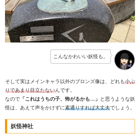
こんなかわいい妖怪も。
そして実はメインキャラ以外のブロンズ像は、どれも
小ぶ
りであまり目立たない
んです。
なので
「これはうちの子、怖がるかも…」
と思うような妖
怪は、あえて声をかけずに
素通りすれば大丈夫
でしょう。
妖怪神社