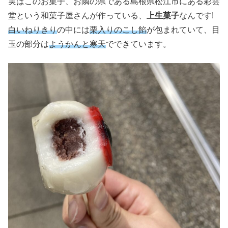
実はこのお菓子、お隣の県である島根県松江市にある彩雲
堂という和菓子屋さんが作っている、
上生菓子
なんです!
白いねりきり
の中には
栗入りのこし餡
が包まれていて、目
玉の部分は
ようかんと寒天
でできています。