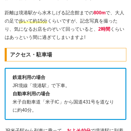
距離は境港駅から水木しげる記念館までの
800m
で、大人
の足で
歩いて約15分
くらいですが、記念写真を撮った
り、気になるお店をのぞいて回っていると、
2時間
くらい
はあっという間に過ぎてしまいますよ!
アクセス・駐車場
鉄道利用の場合
JR境線「境港駅」で下車。
自動車利用の場合
米子自動車道「米子IC」から国道431号を道なり
に約40分。
JR米子駅
から列車に乗って、
およそ40分
で境港駅に到着