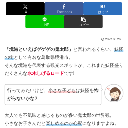
X
Facebook
はてブ
LINE
コピー
2022.06.26
「境港といえばゲゲゲの鬼太郎」
と言われるくらい、
妖怪
の街
として有名な鳥取県境港市。
そんな境港を代表する観光スポットが、これまた妖怪盛り
だくさんな
水木しげるロード
です!
行ってみたいけど、
小さな子ども
は妖怪を
怖
がらないかな?
大人でも不気味と感じるものが多い鬼太郎の世界観。
小さなお子さんだと
楽しめるのか心配
になりますよね。