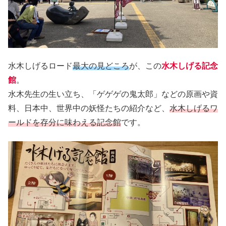
水木しげるロード
最大の見どころ
が、この
水木しげる記念
館
。
水木先生の生い立ち、「ゲゲゲの鬼太郎」などの原画や資
料、日本中、世界中の妖怪たちの紹介など、
水木しげるワ
ールドを存分に味わえる記念館
です。