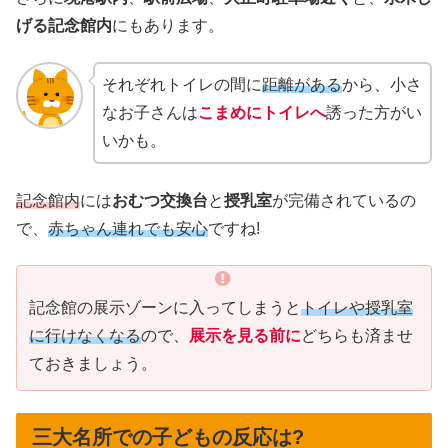
げる記念館内
にもあります。
それぞれトイレの間に
距離がある
から、小さ
なお子さんは
こまめにトイレへ
誘った方がい
いかも。
記念館内
には
おむつ交換台
と
授乳室
が完備されているの
で、
赤ちゃん連れでも安心
ですね!
記念館の展示ゾーンに入ってしまうと
トイレや授乳室
に行けなくなる
ので、
展示を見る前に
どちらも済ませ
ておきましょう。
三大名所での子どもの反応は?