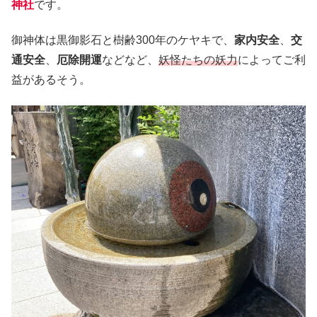
神社
です。
御神体は黒御影石と樹齢300年のケヤキで、
家内安全
、
交
通安全
、
厄除開運
などなど、
妖怪たちの妖力
によってご利
益があるそう。