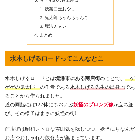
おすすめのお土産は?
妖菓目玉おやじ
鬼太郎ちゃんちゃんこ
境港カヌレ
まとめ
水木しげるロードってこんなとこ
水木しげるロードとは
境港市にある商店街
のことで、
「ゲ
ゲゲの鬼太郎」
の作者である
水木しげる先生の出身地
であ
ることから作られました。
道の両脇には
177体
にもおよぶ
妖怪のブロンズ像
が立ち並
び、その様子はまさに妖怪の街!
商店街は昭和レトロな雰囲気を残しつつ、妖怪にちなんだ
お店やおしゃれな飲食店が集まっています。