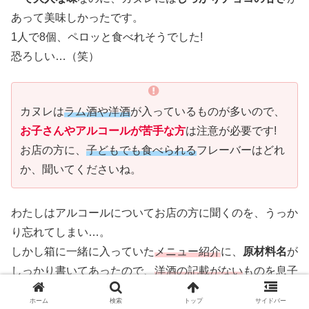
あって美味しかったです。
1人で8個、ペロッと食べれそうでした!
恐ろしい…（笑）
カヌレは
ラム酒や洋酒
が入っているものが多いので、
お子さんやアルコールが苦手な方
は注意が必要です!
お店の方に、
子どもでも食べられる
フレーバーはどれ
か、聞いてくださいね。
わたしはアルコールについてお店の方に聞くのを、うっか
り忘れてしまい…。
しかし箱に一緒に入っていた
メニュー紹介
に、
原材料名
が
しっかり書いてあったので、
洋酒の記載がない
ものを息子
にあげることができました♪
ホーム
検索
トップ
サイドバー