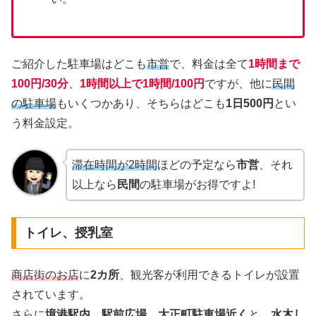
ご紹介した駐車場はどこも
市営
で、料金は全て
1時間まで
100円/30分
、
1時間以上で1時間/100円
ですが、他に
民間
の駐車場
もいくつかあり、そちらはどこも
1日500円
とい
う料金設定。
滞在時間が2時間
ほどの予定なら
市営
、それ
以上なら
民間
の駐車場がお得ですよ!
トイレ、授乳室
商店街のお店
に
2カ所
、観光客が利用できるトイレが設置
されています。
さらに
境港駅内
、
駅前広場
、
大正町駐車場近く
と、
水木し