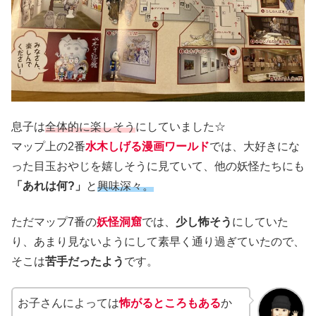
息子は
全体的に楽しそう
にしていました☆
マップ上の2番
水木しげる漫画ワールド
では、大好きにな
った目玉おやじを嬉しそうに見ていて、他の妖怪たちにも
「あれは何?」
と
興味深々。
ただマップ7番の
妖怪洞窟
では、
少し怖そう
にしていた
り、あまり見ないようにして素早く通り過ぎていたので、
そこは
苦手だったよう
です。
お子さんによっては
怖がるところもある
か