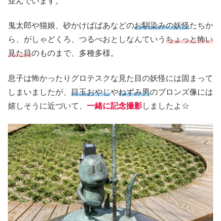
並んでいます。
鬼太郎や猫娘、砂かけばばあなどの
お馴染みの妖怪
たちか
ら、がしゃどくろ、つるべおとしなんていう
ちょっと怖い
見た目
のものまで、多種多様。
息子は怖かったりグロテスクな見た目の妖怪には固まって
しまいましたが、
目玉おやじ
や
ねずみ男
のブロンズ像には
嬉しそうに近づいて、
一緒に記念撮影
しましたよ☆