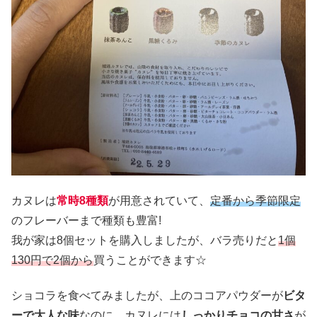
カヌレは
常時8種類
が用意されていて、
定番から季節限定
のフレーバーまで種類も豊富!
我が家は8個セットを購入しましたが、バラ売りだと
1個
130円で2個から
買うことができます☆
ショコラを食べてみましたが、上のココアパウダーが
ビタ
ーで大人な味
なのに、カヌレには
しっかりチョコの甘さ
が