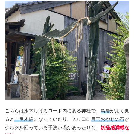
こちらは水木しげるロード内にある神社で、
鳥居
がよく見
ると
一反木綿
になっていたり、入り口に
目玉おやじの石
が
グルグル回っている手洗い場があったりと、
妖怪感満載な