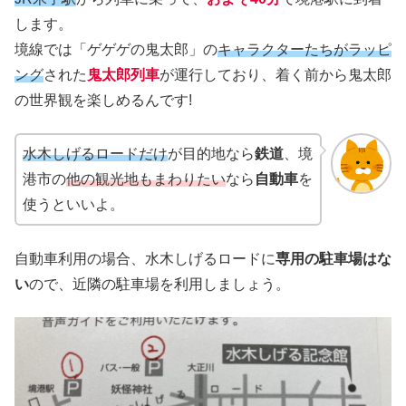
します。
境線では「ゲゲゲの鬼太郎」の
キャラクターたちがラッピ
ング
された
鬼太郎列車
が運行しており、着く前から鬼太郎
の世界観を楽しめるんです!
水木しげるロードだけ
が目的地なら
鉄道
、境
港市の
他の観光地もまわりたい
なら
自動車
を
使うといいよ。
自動車利用の場合、水木しげるロードに
専用の駐車場はな
い
ので、近隣の駐車場を利用しましょう。