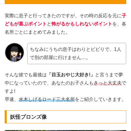
実際に息子と行ってきたのですが、その時の反応を元に
子
どもが喜ぶポイント
と
怖がるかもしれないポイント
を、各
名所ごとにまとめてみました。
ちなみにうちの息子はわりとビビりで、1人
で別の部屋に行けません…。
そんな彼でも最後は
「目玉おやじ大好き!」
と言うまで夢
中になっていたので、あなたのお子さんも
きっと大丈夫
で
すよ!
早速、
水木しげるロード三大名所
をご紹介していきます。
妖怪ブロンズ像