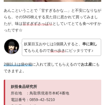
あんこということで「甘すぎるかな…」と不安になりなが
らも、そのSNS映えする見た目に惹かれて買ってみまし
たが、味は
甘すぎずさっぱり
としていてとても食べやすか
ったです☆
妖菓目玉おやじは1個購入すると、
串に刺し
て
もらえるので
食べ歩き
にピッタリです♪
2個以上は袋や箱
に入れて渡してもらえるので
お土産
にも
できますよ。
妖怪食品研究所
所在地 ：鳥取県境港市本町4番地
電話番号：0859–42–5210