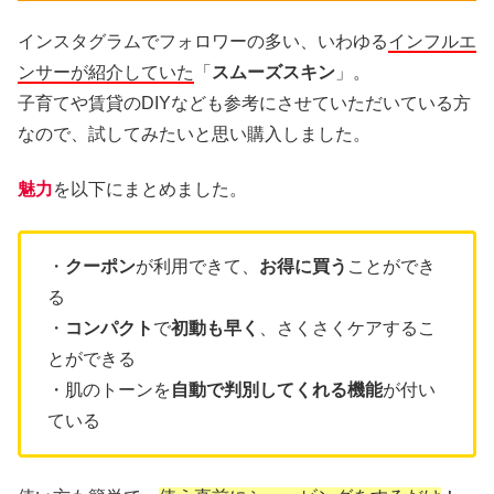
インスタグラムでフォロワーの多い、いわゆる
インフルエ
ンサーが紹介していた
「
スムーズスキン
」。
子育てや賃貸のDIYなども参考にさせていただいている方
なので、試してみたいと思い購入しました。
魅力
を以下にまとめました。
・
クーポン
が利用できて、
お得に買う
ことができ
る
・
コンパクト
で
初動も早く
、さくさくケアするこ
とができる
・肌のトーンを
自動で判別してくれる機能
が付い
ている