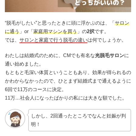
“脱毛がしたい”と思ったときに頭に浮かぶのは、「
サロン
に通う
」or「
家庭用マシンを買う
」の
2択
です。
では、
サロンと家庭で行う脱毛の違い
は何でしょうか。
わたしは結婚式のために、CMでも有名な
光脱毛サロン
に
通い始めました。
もともと毛深い体質ということもあり、効果が得られるの
かわからなかったので、ひとまず結婚式まで通えるように
6回で11万のコースに決定。
11万…社会人になったばかりの私には大きな額でした。
しかし、2回通ったところでなんと妊娠が判
明！