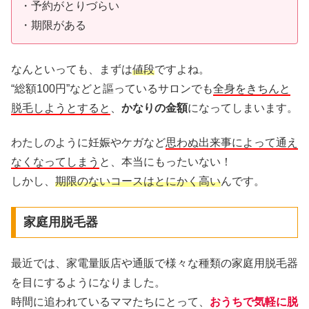
・予約がとりづらい
・期限がある
なんといっても、まずは
値段
ですよね。
“総額100円”などと謳っているサロンでも
全身をきちんと
脱毛しようとすると
、
かなりの金額
になってしまいます。
わたしのように妊娠やケガなど
思わぬ出来事によって通え
なくなってしまう
と、本当にもったいない！
しかし、
期限のないコースはとにかく高い
んです。
家庭用脱毛器
最近では、家電量販店や通販で様々な種類の家庭用脱毛器
を目にするようになりました。
時間に追われているママたちにとって、
おうちで気軽に脱