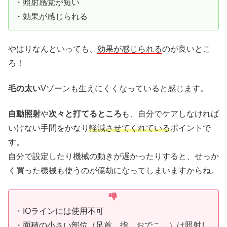
・照射感覚が短い
・効果が感じられる
やはりなんといっても、
効果が感じられる
のが良いとこ
ろ！
毛の太い
Vゾーンも生えにくくなっていると感じます。
自動照射
や
次々と打てるところ
も、自分でケアしなければ
いけない手間をかなり
軽減させてくれている
ポイントで
す。
自分で設定したり機械の動きが遅かったりすると、せっか
く買った機械も使うのが億劫になってしまいますからね。
・IOラインには使用不可
・面積の小さい部位（足首、指、おでこ…）は照射し