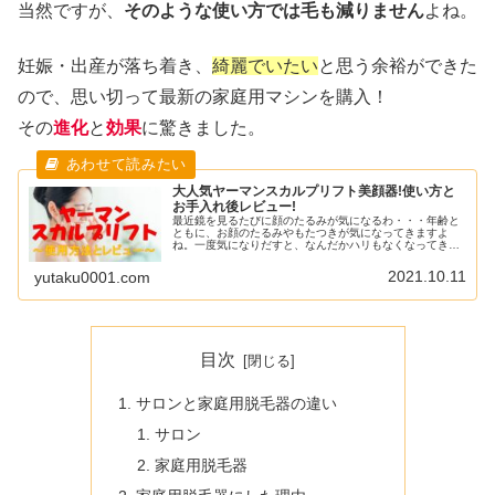
当然ですが、
そのような使い方では毛も減りません
よね。
妊娠・出産が落ち着き、
綺麗でいたい
と思う余裕ができた
ので、思い切って最新の家庭用マシンを購入！
その
進化
と
効果
に驚きました。
大人気ヤーマンスカルプリフト美顔器!使い方と
お手入れ後レビュー!
最近鏡を見るたびに顔のたるみが気になるわ・・・年齢と
ともに、お顔のたるみやもたつきが気になってきますよ
ね。一度気になりだすと、なんだかハリもなくなってきた
ような・・・。継続しないと意味がないと言うけれど、エ
ステに何度も通うほどのお金もないし...
2021.10.11
yutaku0001.com
目次
サロンと家庭用脱毛器の違い
サロン
家庭用脱毛器