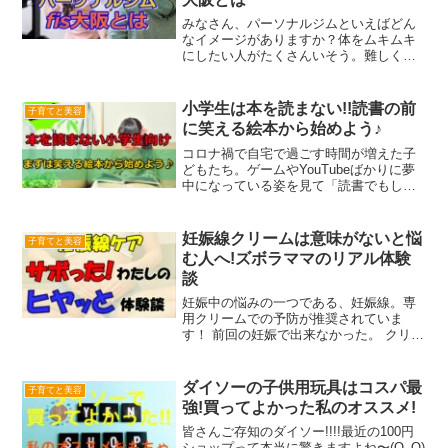
みなさん、パーソナルジムといえばどん
なイメージがありますか？体をムキムキ
にしたい人がたくさんいそう。難しくて
途中で諦めそう…。など、いろんなイメ
ージがあると思います。ですが、fis大阪
は今までのよくあるパーソナルジムとは
小学生は本を読まない!!読書の前
子育てと美容
違います！ダイエット...
に笑える絵本から始めよう♪
コロナ禍で自宅で過ごす時間が増えた子
どもたち。ゲームやYouTubeばかりに夢
中になっている姿を見て「読書でもして
くれたらいいのに…」と思っていません
か？本を読まない小学生に、読書習慣を
つけさせるのは決して難しいことではあ
妊娠線クリームは意味がないと悩
子育てと美容
りません。本って面...
む人へ!ズボラママのリアル体験
談
妊娠中の悩みの一つである、妊娠線。専
用クリームでの予防が推奨されていま
す！ 前回の妊娠で出来なかった。 クリー
ムに予算をかけられない。 毎日塗るする
なんて面倒！出来るならやらずに済ませ
たい。これらの理由で『妊娠線クリー
ダイソーの子供用玩具はコスパ最
子育てと美容
ム」』は本当に意味があ...
強!買ってよかった私のオススメ!
皆さんご存知のダイソー!!!!最近の100円
ショップって本当に驚きますよね〜(O_O)