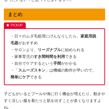
まとめ
・日々のムダ毛処理にげんなりしたら、
家庭用脱
毛器
がおすすめ
・サロンより、
リーズナブル
に始められる
・家事育児の
すき間時間を利用
できる
・自分でケアするという
手間
がかかる
・「
スムーズスキン
」は機械の動作が早いので、
簡単にケア
できる
子どもがいるとプールや海に行く機会が増えたり、動きや
すく涼しい服を着たりと肌を出すことが多くなりますよ
ね。