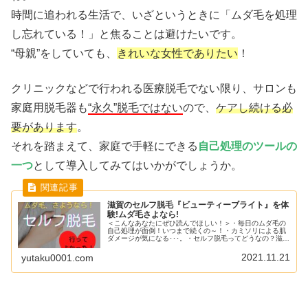
時間に追われる生活で、いざというときに「ムダ毛を処理
し忘れている！」と焦ることは避けたいです。
“母親”をしていても、
きれいな女性でありたい
！
クリニックなどで行われる医療脱毛でない限り、サロンも
家庭用脱毛器も
“永久”脱毛ではない
ので、
ケアし続ける必
要があります
。
それを踏まえて、家庭で手軽にできる
自己処理のツールの
一つ
として導入してみてはいかがでしょうか。
滋賀のセルフ脱毛『ビューティーブライト』を体
験!ムダ毛さよなら!
＜こんなあなたにぜひ読んでほしい！＞・毎日のムダ毛の
自己処理が面倒！いつまで続くの～！・カミソリによる肌
ダメージが気になる･･･。・セルフ脱毛ってどうなの？滋賀
にいいところない～？毎日のムダ毛の自己処理、ほんとに
大変ですよね。私も、面倒で面...
2021.11.21
yutaku0001.com