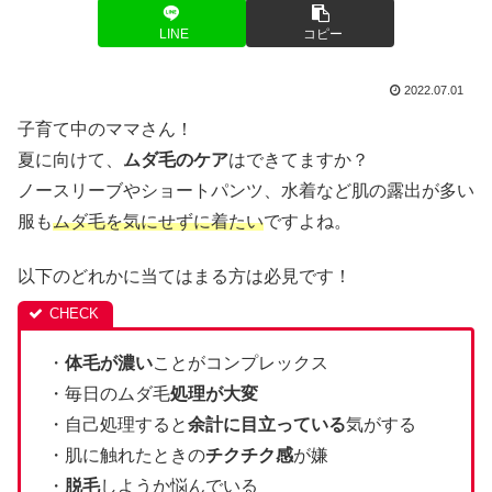
LINE
コピー
2022.07.01
子育て中のママさん！
夏に向けて、
ムダ毛のケア
はできてますか？
ノースリーブやショートパンツ、水着など肌の露出が多い
服も
ムダ毛を気にせずに着たい
ですよね。
以下のどれかに当てはまる方は必見です！
・
体毛が濃い
ことがコンプレックス
・毎日のムダ毛
処理が大変
・自己処理すると
余計に目立っている
気がする
・肌に触れたときの
チクチク感
が嫌
・
脱毛
しようか悩んでいる