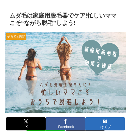
ムダ毛は家庭用脱毛器でケア!忙しいママ
こそ“ながら脱毛”しよう!
子育てと美容
X
Facebook
はてブ