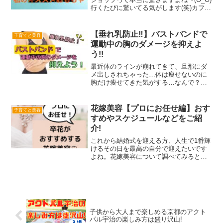
行くたびに驚いてる気がします(笑)カフェ
カーテンやクッションまで売ってたよ!!ク
ッションはFrancfrancに売ってそうな可
愛いふわふわクッションもあっ...
【垂れ乳防止‼】バストバンドで
子育てと美容
運動中の胸のダメージを抑えよ
う!!
最近体のラインが崩れてきて、旦那にダ
メ出しされちゃった…体は痩せないのに
胸だけ痩せてきた気がする…なんで？？
ダイエットの王道は食事制限＋有酸素運
動と筋トレですよね。しかしアラフォー
で少しずつ胸の形が崩れはじめてくる
花嫁美容【プロにお任せ編】おす
子育てと美容
と、「これ以上ダイエットで...
すめやスケジュールなどをご紹
介!
これから結婚式を迎える方、人生で1番輝
けるその日を最高の自分で迎えたいです
よね。花嫁美容について調べてみると、
セルフケアできるものからプロに頼るも
のまで色々あって「何をしたらいい
の？」と、困惑しちゃいませんか？私は
結婚式を終えているのですが...
子供から大人まで楽しめる京都のアクト
パル宇治の楽しみ方は盛り沢山!