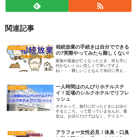
関連記事
相続放棄の手続きは自分でできる
お役立ち情報
の?実際やってみたら難しくない!
家族や親族が亡くなったとき、何も手に
付かないくらい悲しくて辛いですよ
ね・・・難しいことなんて余計に考えた
くないと思います。私もそうだったんで
すが、どうしても考えないといけないこ
とがあったんです。亡くなった人に借金
一人時間はのんびりホテルステ
お役立ち情報
があって、何もしないでおくと...
イ！近場のシルクホテルでリフレ
ッシュ
ホテルって、旅行に行ったときにお泊り
するところ、って思っていませんか。最
近は、お泊りだけではなく、デイユース
プランも増えてきました。デイユースと
は、宿泊をせずに一定の時間ホテルのお
部屋を借りることだニャ。コロナ禍で、
アラフォー女性必見！体臭・口臭
お役立ち情報
テレワークも定着してきた...