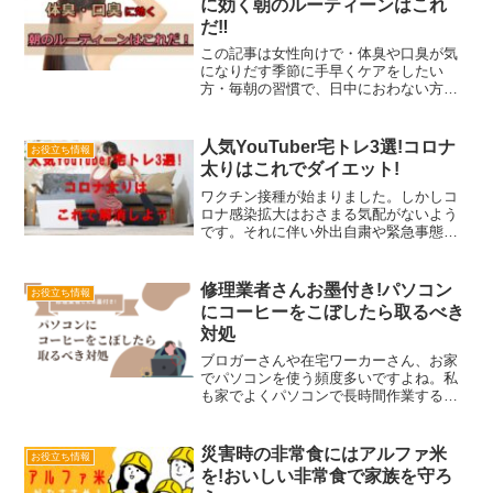
に効く朝のルーティーンはこれ
だ‼
この記事は女性向けで・体臭や口臭が気
になりだす季節に手早くケアをしたい
方・毎朝の習慣で、日中におわない方法
を知りたい方に向けて書いています♪また
汗ばむ季節がきましたね～ふとした時に
自分のニオイに気が付くことが増えまし
人気YouTuber宅トレ3選!コロナ
お役立ち情報
た。 マスクでお喋りした...
太りはこれでダイエット!
ワクチン接種が始まりました。しかしコ
ロナ感染拡大はおさまる気配がないよう
です。それに伴い外出自粛や緊急事態宣
言で在宅ワークも増えています。通勤し
てた時は電車内で立ったり駅まで歩いた
りなど、日頃特別な運動はしていなくて
修理業者さんお墨付き!パソコン
お役立ち情報
も軽く動くくらいはできて...
にコーヒーをこぼしたら取るべき
対処
ブロガーさんや在宅ワーカーさん、お家
でパソコンを使う頻度多いですよね。私
も家でよくパソコンで長時間作業するの
ですが、先月コーヒーを飲んでいたと
き、うっかりノートパソコンにぶちまけ
てしまったんです。まさか壊れた!?と冷
災害時の非常食にはアルファ米
お役立ち情報
や汗止まりませんでした。...
を!おいしい非常食で家族を守ろ