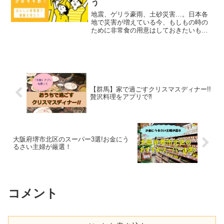
う
地震、ゲリラ豪雨、土砂災害…。日本各
地で災害が増えている今、もしもの時の
ために非常食の用意はしておきたいも
の。しかし、非常食を選ぶ時、こんなこ
とが気になりませんか? 非常食って美味
しくなさそうだし、子どもは食べなさそ
う。 気付いたら賞味期限...
【群馬】家で過ごすクリスマスディナー!!
贅沢料理をアプリで⁈
大阪府堺市北区のスーパー3選!お金にう
るさい主婦が厳選！
コメント