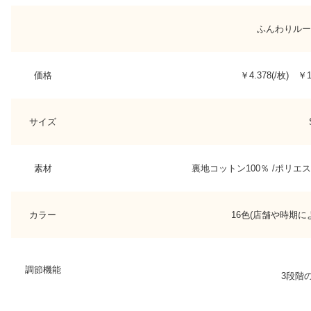
ふんわりルー
価格
￥4.378(/枚) ￥1
サイズ
素材
裏地コットン100％ /ポリエ
カラー
16色(店舗や時期
調節機能
3段階