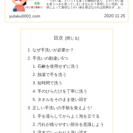
「うがい薬」といっても多くの種類があり、どのうがい薬
を使うべきか迷ってしまいませんか？使用したい目的、症
状によって適切なうがい薬を選ばなければ効果出ず、お口
や喉のトラブルで悩み続けます。お口のケアはとても大事
で、インフルエンザや新型コロナウ...
2020.11.25
yutaku0001.com
目次
なぜ手洗いが必要か？
手洗いの勘違い5つ
石鹸を使用せずに洗う
熱湯で手を洗う
短時間で洗う
手のひらだけを丁寧に洗う
タオルをそのまま使い回す
正しい手洗いの手順を覚えよう!
手を濡らしてからよく泡を立てる
汚れが残りやすい部分を意識しよう
流水でしっかりと洗い流す