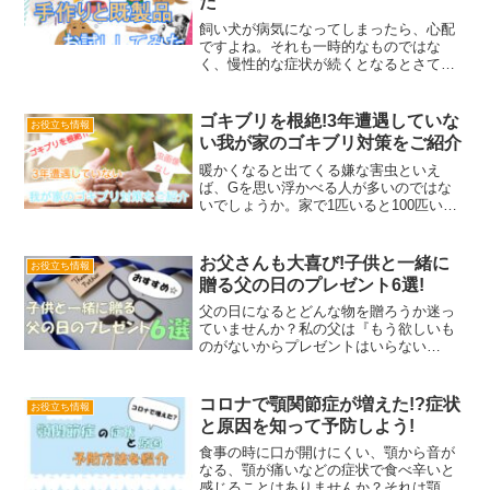
た
飼い犬が病気になってしまったら、心配
ですよね。それも一時的なものではな
く、慢性的な症状が続くとなるとさてこ
れからの飼い犬の生活習慣をどうしてい
けばいいのかということも気になりま
す。特に大事なものが、食習慣。病気に
ゴキブリを根絶!3年遭遇していな
お役立ち情報
ならないために普段からどんな...
い我が家のゴキブリ対策をご紹介
暖かくなると出てくる嫌な害虫といえ
ば、Gを思い浮かべる人が多いのではな
いでしょうか。家で1匹いると100匹いる
と言われているだけに、退治しても何度
も出てきて本当に嫌な気分になります。
私は子供の頃に家で一時期Gが大量発生
お父さんも大喜び!子供と一緒に
お役立ち情報
した経験があり、姿を見...
贈る父の日のプレゼント6選!
父の日になるとどんな物を贈ろうか迷っ
ていませんか？私の父は『もう欲しいも
のがないからプレゼントはいらない
よ。』と言うのですが、いつも私や子供
たちのために尽くしてくれている父に何
か喜ぶものをあげたいと思い色々考えて
コロナで顎関節症が増えた!?症状
お役立ち情報
みました。そこで今年は、孫の...
と原因を知って予防しよう!
食事の時に口が開けにくい、顎から音が
なる、顎が痛いなどの症状で食べ辛いと
感じることはありませんか？それは顎関