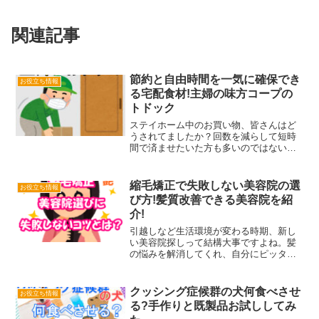
関連記事
節約と自由時間を一気に確保でき
お役立ち情報
る宅配食材!主婦の味方コープの
トドック
ステイホーム中のお買い物、皆さんはど
うされてましたか？回数を減らして短時
間で済ませたいた方も多いのではないで
しょうか。そうはいっても幼い子供を連
れてのお買い物って時間がかかりますよ
ね。かといってもまだ留守番はさせられ
縮毛矯正で失敗しない美容院の選
お役立ち情報
ないし。そんな時、コープ...
び方!髪質改善できる美容院を紹
介!
引越しなど生活環境が変わる時期、新し
い美容院探しって結構大事ですよね。髪
の悩みを解消してくれ、自分にピッタリ
の美容院を探し当てるのはなかなか難し
いことと思います。強いくせ毛で美容院
選びには本当に苦労してきた私ですが、
クッシング症候群の犬何食べさせ
お役立ち情報
自分に合った美容師さんに...
る?手作りと既製品お試ししてみ