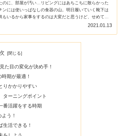
たのに、部屋が汚い…リビングにはあちこちに散らかった
チンには使いっぱなしの食器の山。明日履いていく靴下は
供もいるから家事をするのは大変だと思うけど、せめても
...
2021.01.13
次
？見た目の変化が決め手！
の時期が最適！
とりかかりやすい
、ターニングポイント
一番活躍をする時期
めよう！
ば生活できる！
夫をしよう