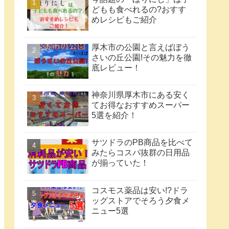
どもも食べれるの?おすす
めレシピもご紹介
厚木市の公園と言えばぼう
さいの丘公園!その魅力を徹
底レビュー！
神奈川県厚木市にある安く
てお得なおすすめスーパー
5選を紹介！
サツドラのPB商品を比べて
みたらコスパ抜群の日用品
が揃っていた！
コスモス薬品は安い!?ドラ
ッグストアでそろう夕食メ
ニュー5選