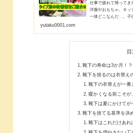
仕事で疲れて帰ってき
洋服やおもちゃ。キッ
一体どこなんだ…。子
う少し片付いた部屋ならい
yutaku0001.com
目
靴下の寿命は3か月！
靴下を捨るのは衣替え
靴下の衣替えが一番
暖かくなる前こそが
靴下は夏にかけてが
靴下を捨てる基準を決
靴下はこれだけあれ
靴下を増やさない工