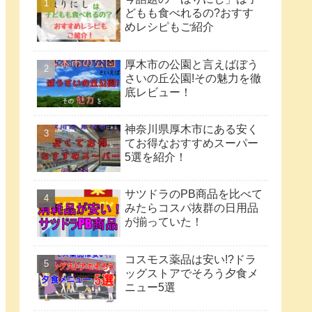
どもも食べれるの?おすす
めレシピもご紹介
厚木市の公園と言えばぼう
さいの丘公園!その魅力を徹
底レビュー！
神奈川県厚木市にある安く
てお得なおすすめスーパー
5選を紹介！
サツドラのPB商品を比べて
みたらコスパ抜群の日用品
が揃っていた！
コスモス薬品は安い!?ドラ
ッグストアでそろう夕食メ
ニュー5選