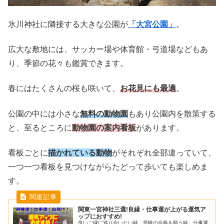
氷川神社に隣接する大きな公園が
「大宮公園」
。
広大な敷地には、サッカー場や体育館・弓道場などもあ
り、季節の花々も鑑賞できます。
春にはたくさんの桜も咲いて、
お花見にも最適
。
公園の中には小さな
無料の動物園
もあり公園内を散策する
と、至るところに
動物園の案内看板
があります。
看板ごとに
描かれている動物
がそれぞれ全部違っていて、
一つ一つ看板を見つけながらたどって歩いても楽しめま
す。
関東一宮神社三選!良縁・仕事運が上がる運気ア
ップにおすすめ!
良いご縁に巡り会いたい時、受験の合格を願う時、仕事運