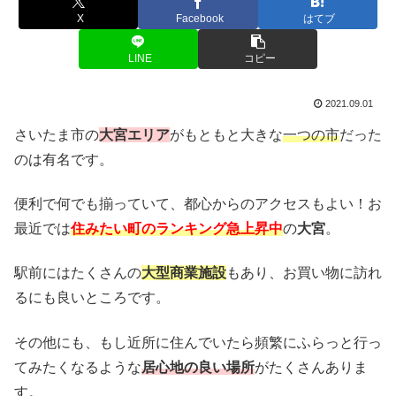
X
Facebook
はてブ
LINE
コピー
2021.09.01
さいたま市の
大宮エリア
がもともと大きな
一つの市
だった
のは有名です。
便利で何でも揃っていて、都心からのアクセスもよい！お
最近では
住みたい町のランキング急上昇中
の
大宮
。
駅前にはたくさんの
大型商業施設
もあり、お買い物に訪れ
るにも良いところです。
その他にも、もし近所に住んでいたら頻繁にふらっと行っ
てみたくなるような
居心地の良い場所
がたくさんありま
す。