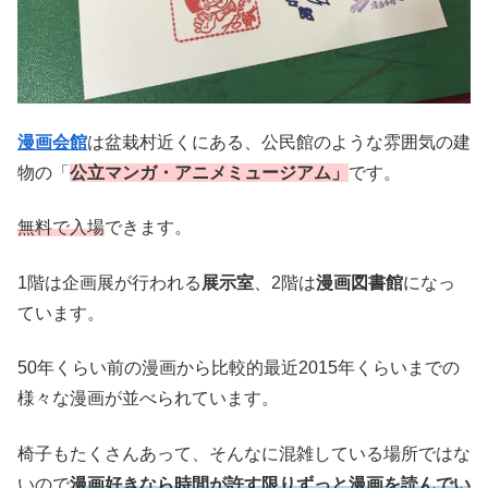
漫画会館
は盆栽村近くにある、公民館のような雰囲気の建
物の「
公立マンガ・アニメミュージアム」
です。
無料で入場
できます。
1階は企画展が行われる
展示室
、2階は
漫画図書館
になっ
ています。
50年くらい前の漫画から比較的最近2015年くらいまでの
様々な漫画が並べられています。
椅子もたくさんあって、そんなに混雑している場所ではな
いので
漫画好きなら時間が許す限りずっと漫画を読んでい