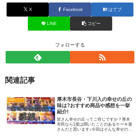
X
Facebook
はてブ
LINE
コピー
フォローする
関連記事
厚木市長谷・下川入の幸せの丘の
関東エリア
味は?おすすめ商品や感想を一挙
紹介!
皆さん幸せの丘ってご存じですか？厚木
市民なら1度は聞いたことのあるケーキ屋
さんだと思います♪今回はそんな幸せの丘
の魅力や、実際に食べた感想も伝えてい
きます!よく利用するケーキ屋さんなの