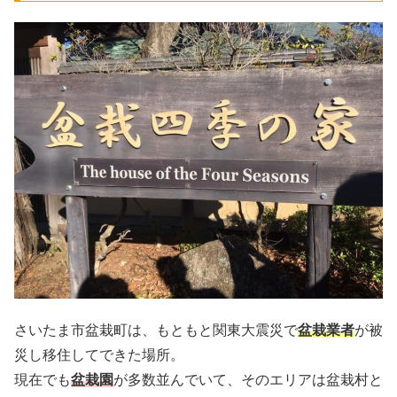
さいたま市盆栽町は、もともと関東大震災で
盆栽業者
が被
災し移住してできた場所。
現在でも
盆栽園
が多数並んでいて、そのエリアは盆栽村と