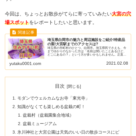
今回は、ちょっとお散歩がてらに寄っていみたい
大宮の穴
場スポット
をレポートしたいと思います。
埼玉県白岡市の魅力と周辺施設をご紹介!特産品
の梨!大宮駅までのアクセスは?
埼玉県の市町村のひとつ、白岡市。埼玉県民でさえも、今
までゆかりのなかった方は「名前は聞いたことあるけど、
どこにあるの？」という方が多いかもしれません。正直、
かなりローカルな話題かもしれません！が、白岡市は、住
みやすい町なので記事にしようと思...
2021.02.08
yutaku0001.com
目次
モダンでウェルカムなお寺「東光寺」
知識がなくても楽しめる盆栽の町！
盆栽村（盆栽園集合地域）
盆栽ミュージアム
氷川神社と大宮公園は天気のいい日の散歩コースにピ