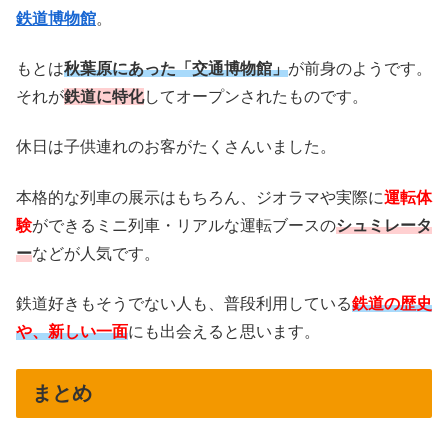
鉄道博物館
。
もとは
秋葉原にあった「交通博物館」
が前身のようです。
それが
鉄道に特化
してオープンされたものです。
休日は子供連れのお客がたくさんいました。
本格的な列車の展示はもちろん、ジオラマや実際に
運転体
験
ができるミニ列車・リアルな運転ブースの
シュミレータ
ー
などが人気です。
鉄道好きもそうでない人も、普段利用している
鉄道の歴史
や、新しい一面
にも出会えると思います。
まとめ