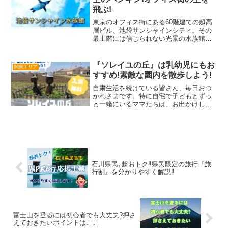
飛ぶ!
東京のオフィス街にある60階建ての超高
層ビル、池袋サンシャインシティ。その
最上階には信じられない光景の水族館が
ある。そのビルの1階から59階までのエレ
ベーターは、239.7メートルを分速
600m（秒速10m/s）、わずか36秒で移動
『ソレイユの丘』は乳幼児にもお
関東エリア
してしまう。水族館のみならず様々なア
すすめ!素敵な園内を散歩しよう!
ミューズメントやイベントが催される。
スカイレストランからの夜景は幻想的。
自粛生活を続けている皆さん、毎日おつ
かれさまです。特に自宅で子どもとずっ
と一緒にいるママたちは、お出かけした
り友達と会ったりしてリフレッシュする
機会も減ってしまったのではないでしょ
うか？せめて公園で遊ばせたい！だけ
ど、いつも行っているところ...
石川県民､超おトク‼県民限定の旅行『旅
行割』を分かりやすく解説‼
富士山を登るには初心者でも大丈夫?押さ
えておきたいポイントはここ