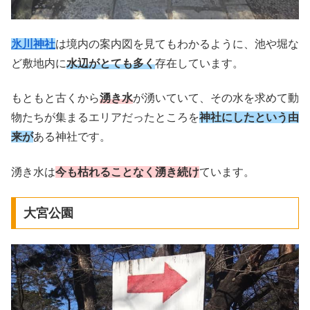
氷川神社
は境内の案内図を見てもわかるように、池や堀な
ど敷地内に
水辺がとても多く
存在しています。
もともと古くから
湧き水
が湧いていて、その水を求めて動
物たちが集まるエリアだったところを
神社にしたという由
来が
ある神社です。
湧き水は
今も枯れることなく湧き続け
ています。
大宮公園