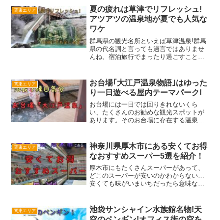
で、店内の様子やおすすめ商品も詳しく
夏の疲れは草津でリフレッシュ!
関東エリア
お伝えしていきますよ...
アツアツの温泉地が夏でも人気な
ワケ
群馬県の観光名所といえば草津温泉!群馬
県の代名詞と言っても過言ではありませ
んね。宿泊旅行でまったり過ごすことは
もちろん、日帰りの観光でも十分満喫で
きる、魅力的な場所です。温泉といえ
ば、秋の紅葉を眺めながら、雪景色を眺
お台場｢大江戸温泉物語｣はゆった
関東エリア
めながら、など、秋・冬の...
り一日遊べる屋内テーマパーク!
お台場には一日では回りきれないくら
い、たくさんのお勧めな観光スポットが
あります。そのお台場に存在する温泉施
設「大江戸温泉物語」。行って見るとそ
こには温泉以外にも、縁日の出店や食べ
物屋さんもたくさんあります。それ以外
神奈川県厚木市にある安くてお得
関東エリア
にも、くつろげるお座敷があ...
なおすすめスーパー5選を紹介！
厚木市にもたくさんスーパーがあって、
どこのスーパーが安いのかわからない…
安くても味がいまいちだったら意味ない
し…と、どこのスーパーで買い物するか
悩むスーパー難民の方って意外と多いん
じゃないでしょうか??私もどこが安くて
池袋サンシャイン水族館名物!天
関東エリア
お得なのか、色々な...
空のペンギン!オフィス街の空を