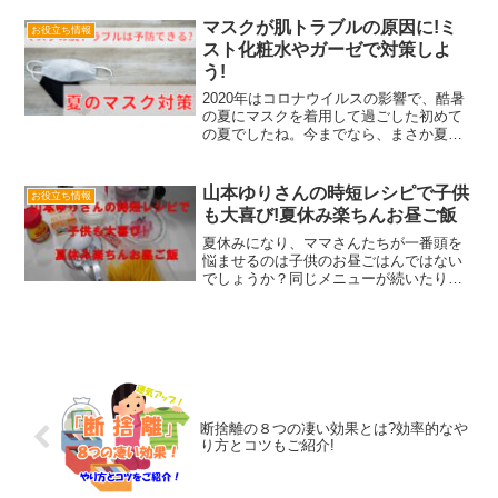
汗ばむ季節がきましたね～ふとした時に
自分のニオイに気が付くことが増えまし
マスクが肌トラブルの原因に!ミ
お役立ち情報
た。 マスクでお喋りした...
スト化粧水やガーゼで対策しよ
う!
2020年はコロナウイルスの影響で、酷暑
の夏にマスクを着用して過ごした初めて
の夏でしたね。今までなら、まさか夏に
マスクをするなんてよっぽどのことがな
い限りありえない!なんて思っていまし
た。2021年を迎えた今も、世界中でコロ
山本ゆりさんの時短レシピで子供
お役立ち情報
ナウイルスの勢い...
も大喜び!夏休み楽ちんお昼ご飯
夏休みになり、ママさんたちが一番頭を
悩ませるのは子供のお昼ごはんではない
でしょうか？同じメニューが続いたり外
食が多くなったりしませんか？夏休みに
入るとキッチンに立つのが億劫！給食の
ありがたさがわかります。そうですね！
長い夏休み子供のお昼ごは...
断捨離の８つの凄い効果とは?効率的なや
り方とコツもご紹介!