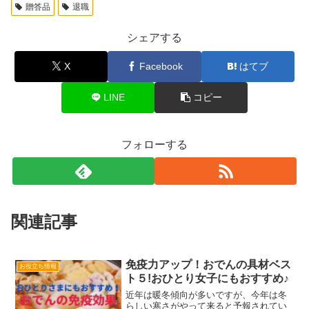
贈答品
退職
シェアする
X
Facebook
はてブ
LINE
コピー
フォローする
関連記事
免疫力アップ！おでんの具材ベス
お役立ち情報
ト５!おひとり女子にもおすすめ♪
近年は暖冬傾向が多いですが、今年は冬
らしい寒さがやって来ると予報されてい