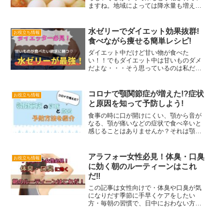
ますね。地域によっては降水量も増える
そうで、雪はどのくらい降るでしょう
ね。去年は冬用のタイヤはほとんど必要
ありませんでしたが、この冬は早々とタ
水ゼリーでダイエット効果抜群!
お役立ち情報
イヤを交換しました！そして...
食べながら痩せる簡単レシピ!
ダイエット中だけど甘い物が食べた
い！！でもダイエット中は甘いものダメ
だよな・・・そう思っているのは私だけ
じゃないはず！痩せるためにはカロリー
制限したり糖質制限したりして、甘い物
はなかなか食べられない・・・でも、我
コロナで顎関節症が増えた!?症状
お役立ち情報
慢ばっかりしているとイライラ...
と原因を知って予防しよう!
食事の時に口が開けにくい、顎から音が
なる、顎が痛いなどの症状で食べ辛いと
感じることはありませんか？それは顎関
節症かもしれません。今はコロナで顎関
節症が増えてるそうだよ！その理由はス
トレスや在宅ワークが増えてパソコンを
アラフォー女性必見！体臭・口臭
お役立ち情報
使う時間が増えたことなど...
に効く朝のルーティーンはこれ
だ‼
この記事は女性向けで・体臭や口臭が気
になりだす季節に手早くケアをしたい
方・毎朝の習慣で、日中におわない方法
を知りたい方に向けて書いています♪また