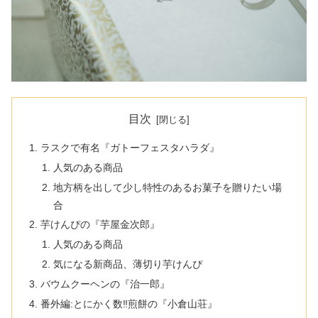
目次
ラスクで有名『ガトーフェスタハラダ』
人気のある商品
地方柄を出して少し特性のあるお菓子を贈りたい場
合
芋けんぴの『芋屋金次郎』
人気のある商品
気になる新商品、薄切り芋けんぴ
バウムクーヘンの『治一郎』
番外編:とにかく数‼︎煎餅の『小倉山荘』