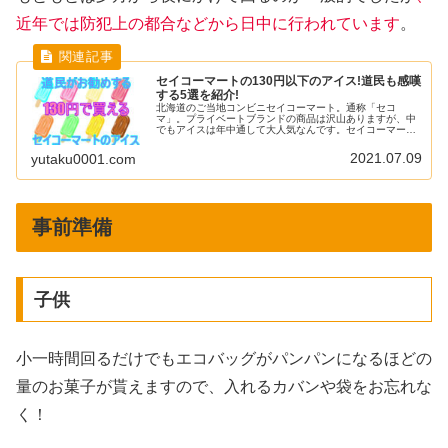
近年では防犯上の都合などから日中に行われています
。
セイコーマートの130円以下のアイス!道民も感嘆
する5選を紹介!
北海道のご当地コンビニセイコーマート。通称「セコ
マ」。プライベートブランドの商品は沢山ありますが、中
でもアイスは年中通して大人気なんです。セイコーマート
で販売されているアイスの最安値はラクトアイスの「北海
道バニラバー」税込み75円。最高値は...
2021.07.09
yutaku0001.com
事前準備
子供
小一時間回るだけでもエコバッグがパンパンになるほどの
量のお菓子が貰えますので、入れるカバンや袋をお忘れな
く！