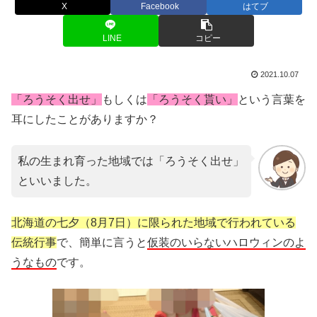
X
Facebook
はてブ
LINE
コピー
2021.10.07
「ろうそく出せ」
もしくは
「ろうそく貰い」
という言葉を
耳にしたことがありますか？
私の生まれ育った地域では「ろうそく出せ」
といいました。
北海道の七夕（8月7日）に限られた地域で行われている
伝統行事
で、簡単に言うと
仮装のいらないハロウィンのよ
うなもの
です。