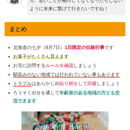
ら、悪いことが横行してなくなったりしない
ように未来に繋げて行きたいですね！
まとめ
北海道の七夕（8月7日）
1日限定の伝統行事
です
お菓子がたくさん貰えます
お宅に訪問する
ルールを確認
しましょう
馴染みのない地域では行われていない事もあります
トラブル
はあらかじめ
貼り紙をして回避
しましょう
ろうそく出せを通して
年齢差のある地域の方とも交
流できます