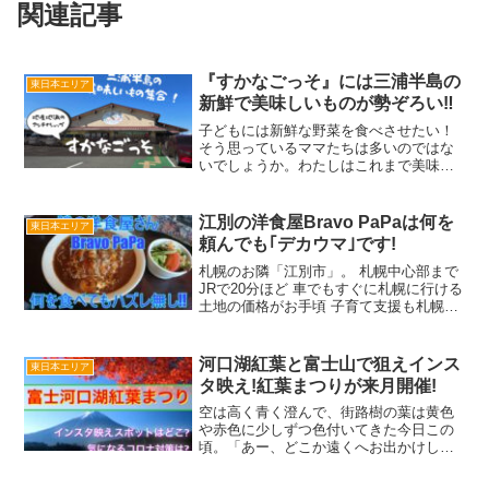
関連記事
『すかなごっそ』には三浦半島の
東日本エリア
新鮮で美味しいものが勢ぞろい‼
子どもには新鮮な野菜を食べさせたい！
そう思っているママたちは多いのではな
いでしょうか。わたしはこれまで美味し
く安くおなかが満たされれば、それで
OK！と食の質にはこだわって来ませんで
した。しかし、子どもが生まれて、いよ
江別の洋食屋Bravo PaPaは何を
東日本エリア
いよ離乳食というときに食...
頼んでも｢デカウマ｣です!
札幌のお隣「江別市」。 札幌中心部まで
JRで20分ほど 車でもすぐに札幌に行ける
土地の価格がお手頃 子育て支援も札幌よ
り充実などの理由で開拓が進み、最近で
は新興住宅地として人気が高くなってき
ています。そんな江別の幹線道路沿いに
河口湖紅葉と富士山で狙えインス
東日本エリア
小さな洋食屋...
タ映え!紅葉まつりが来月開催!
空は高く青く澄んで、街路樹の葉は黄色
や赤色に少しずつ色付いてきた今日この
頃。「あー、どこか遠くへお出かけした
い!」と思いませんか?そんな願望をお持
ちの皆さんにこの秋オススメしたい観光