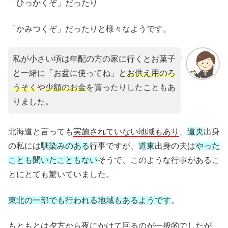
「ひっかくぞ」だったり
「かみつくぞ」だったりと様々なようです。
私が小さい頃は年配の方の家に行くとお菓子
と一緒に「お盆に使ってね」と
お供え用のろ
うそく
や
少額のお金
を貰ったりしたこともあ
りました。
北海道と言っても
実施されていない地域もあり
、
道央
出身
の私には
馴染みのある
行事ですが、
道東
出身の夫は
やった
ことも聞いたこともない
そうで、このような行事があるこ
とにとても驚いていました。
東北の一部でも行われる地域もあるようです
。
もともとは夕方から夜にかけて回るのが一般的でしたが
、