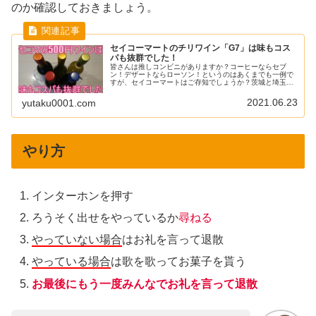
のか確認しておきましょう。
セイコーマートのチリワイン「G7」は味もコス
パも抜群でした！
皆さんは推しコンビニがありますか？コーヒーならセブ
ン！デザートならローソン！というのはあくまでも一例で
すが、セイコーマートはご存知でしょうか？茨城と埼玉に
も出店している北海道のご当地コンビニです。PB商品も豊
富でおすすめポイントが沢山あるの...
2021.06.23
yutaku0001.com
やり方
インターホンを押す
ろうそく出せをやっているか
尋ねる
やっていない場合
はお礼を言って退散
やっている場合
は歌を歌ってお菓子を貰う
お最後にもう一度みんなでお礼を言って退散