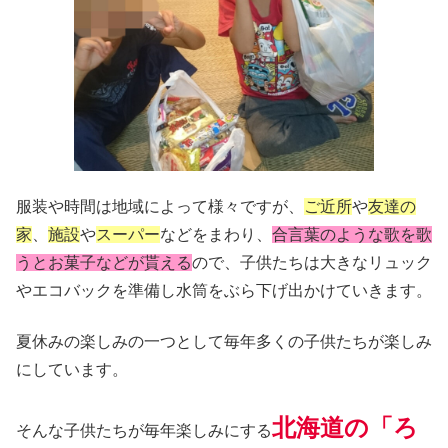
服装や時間は地域によって様々ですが、
ご近所
や
友達の
家
、
施設
や
スーパー
などをまわり、
合言葉のような歌を歌
うとお菓子などが貰える
ので、子供たちは大きなリュック
やエコバックを準備し水筒をぶら下げ出かけていきます。
夏休みの楽しみの一つとして毎年多くの子供たちが楽しみ
にしています。
北海道の「ろ
そんな子供たちが毎年楽しみにする