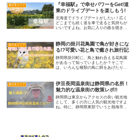
スポットは、富士山の北麓に位置する富
『幸福駅』で幸せパワーをGet!道
東日本エリア
士河口湖町です!富士河...
東のドライブデートを楽しもう!
北海道でドライブデートがしたい！広く
どこまでも続く道を車で走ると気持ちが
いいですよね。お気に入りの曲を聴きな
がら、目的地に向かう道中も楽しいのが
ドライブデートの醍醐味！特に夏の北海
道は空気がカラッとしていて、最高です♪
静岡の掛川花鳥園で鳥が好きにな
東日本エリア
だけど、広すぎてどこに...
る!?可愛い花と鳥で癒され旅行記
静岡県掛川町に、鳥と触れ合える花鳥園
があるって知っていましたか？そこで
は、いろんな種類の鳥に餌をあげたりで
きるんです。餌を持っていると、肩や腕
に乗ってきて「ちょうだい～。」ってお
ねだりする姿がとっても可愛いんです
伊豆長岡温泉街は静岡県の名所！
東日本エリア
よ。そんな素敵な体験ができる...
魅力的な温泉街の散策レポ!!
静岡県は東京からアクセスの良い観光地
として、多くの方に人気の観光地ですよ
ね。特に、静岡県東部でいうと熱海市や
伊豆市が人気があって、とても有名だと
思います。ですがその2つの間に位置する
伊豆の国市は、少し知名度が下がり知ら
ない人も多いのではない...