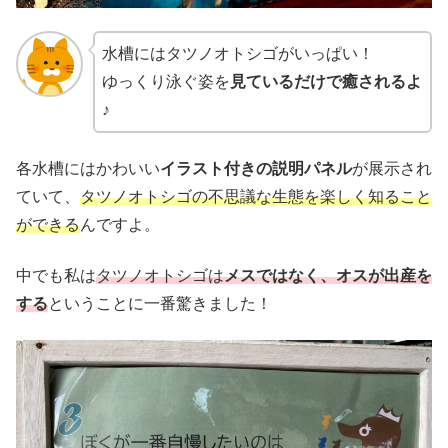
水槽にはタツノオトシゴがいっぱい！
ゆっくり泳ぐ姿を
見ているだけで癒されるよ
♪
各水槽にはかわいい
イラスト付きの説明パネル
が展示され
ていて、
タツノオトシゴの不思議な生態を楽しく知ること
ができる
んですよ。
中でも私は
タツノオトシゴは
メスではなく、オスが出産を
する
ということに一番驚きました！