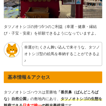
タツノオトシゴの持つ5つのご利益（幸運・健康・縁結
び・子宝・安産）を祈願できるようになっていますよ。
幸運がたくさん舞い込んで来そうな、タツノ
オトシゴ型の絵馬を奉納することができるよ
♪
基本情報＆アクセス
タツノオトシゴハウスは景勝地
「番所鼻（ばんどころば
な）自然公園」
の敷地内にあり、
タツノオトシゴの生態を
観察できる
日本で唯一
の
観光養殖場
です。