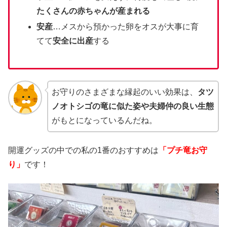
たくさんの赤ちゃんが産まれる
安産
…メスから預かった卵をオスが大事に育
てて
安全に出産
する
お守りのさまざまな縁起のいい効果は、
タツ
ノオトシゴの竜に似た姿や夫婦仲の良い生態
がもとになっているんだね。
開運グッズの中での私の1番のおすすめは
「プチ竜お守
り」
です！