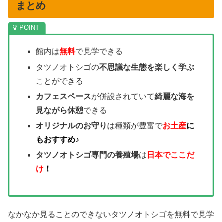
まとめ
館内は
無料
で見学できる
タツノオトシゴの
不思議な生態を楽しく学ぶ
ことができる
カフェスペース
が併設されていて
綺麗な海を
見ながら休憩
できる
オリジナルのお守り
は種類が豊富で
お土産
に
もおすすめ♪
タツノオトシゴ専門の養殖場
は
日本でここだ
け
！
なかなか見ることのできないタツノオトシゴを無料で見学