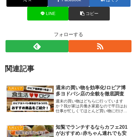
LINE
コピー
フォローする
関連記事
週末の買い物を効率化!ロピア博
九州エリア
多ヨドバシ店の全貌を徹底調査
週末の買い物はどちらに行っています
か？我が家は共働き家庭なので平日はお
仕事が忙しくてほとんど買い物に行け
ず、食材や備品の補充は週末にまとめて
しちゃうことが多いです。家電を買い替
えたいな1週間分の食材をまとめ買いして
知覧でランチするならカフェ201
九州エリア
おきたいこんな家族の意見も...
がおすすめ♪赤ちゃん連れでも安