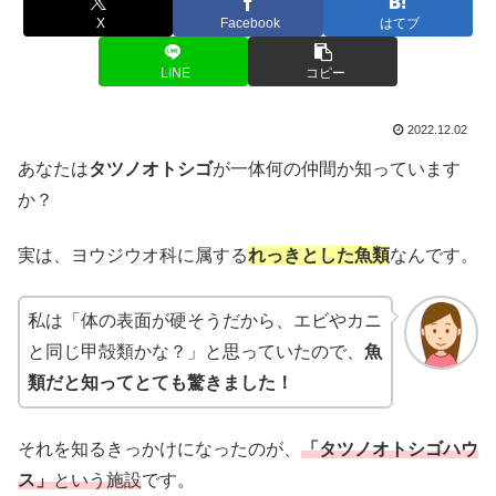
X
Facebook
はてブ
LINE
コピー
2022.12.02
あなたは
タツノオトシゴ
が一体何の仲間か知っています
か？
実は、ヨウジウオ科に属する
れっきとした魚類
なんです。
私は「体の表面が硬そうだから、エビやカニ
と同じ甲殻類かな？」と思っていたので、
魚
類だと知ってとても驚きました！
それを知るきっかけになったのが、
「タツノオトシゴハウ
ス」
という施設
です。