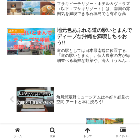
フサキビーチリゾートホテル＆ヴィラズ
（以下：フサキリゾート）は、南国の雰
囲気を満喫できる石垣島でも有名な高級
ホテルです。そんなリッチなホテルがど
んなところか、気になりませんか？私は
先日夫婦で、八重山諸島4泊5日の旅行へ
地元色あふれる道の駅いとまんで
九州エリア
行き、最終日はいいホテ...
ディープな沖縄を満喫しちゃお
う!!
道の駅としては日本最南端に位置する、
「道の駅いとまん」。個人農家の方が毎
朝並べる新鮮な野菜や、海人（うみんち
ゅ）のまちならではの豊富な種類の魚、
地元の名産品であふれたお土産コーナー
に、道の駅いとまんでしか味わえない美
味しいグルメも盛りだくさ...
角川武蔵野ミュージアムは本好き必見の
空間!アートと本に浸ろう!
フサキリゾートはどんなホテル?夫婦で1
泊した感想をご紹介!
ホーム
検索
トップ
サイドバー