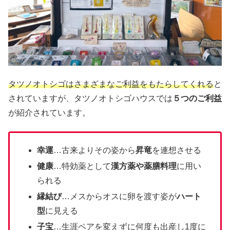
タツノオトシゴはさまざまなご利益をもたらしてくれる
と
されていますが、タツノオトシゴハウスでは
５つのご利益
が紹介されています。
幸運
…古来よりその姿から
昇竜
を連想させる
健康
…特効薬として
漢方薬や薬膳料理
に用い
られる
縁結び
…メスからオスに卵を渡す姿が
ハート
型
に見える
子宝
…生涯ペアを変えずに何度も出産し1度に