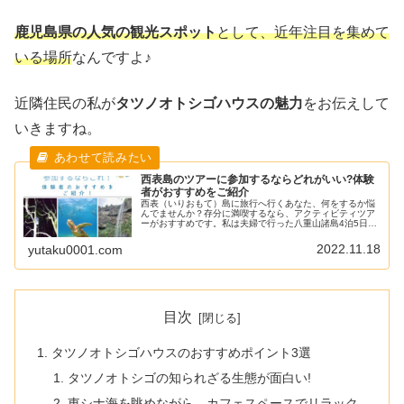
鹿児島県の人気の観光スポット
として、近年注目を集めて
いる場所
なんですよ♪
近隣住民の私が
タツノオトシゴハウスの魅力
をお伝えして
いきますね。
西表島のツアーに参加するならどれがいい?体験
者がおすすめをご紹介
西表（いりおもて）島に旅行へ行くあなた、何をするか悩
んでませんか？存分に満喫するなら、アクティビティツア
ーがおすすめです。私は夫婦で行った八重山諸島4泊5日の
旅で1泊し、滞在時間の全てをツアーに費やし、大満喫で
きました。西表島は、島の90％...
2022.11.18
yutaku0001.com
目次
タツノオトシゴハウスのおすすめポイント3選
タツノオトシゴの知られざる生態が面白い!
東シナ海を眺めながら…カフェスペースでリラック