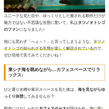
ユニークな見た目や、ゆっくりとした癒される動作だけが
魅力ではない不思議な生態に驚いて、私は
タツノオトシゴ
のファン
になりました♪
他にも思わず「へぇ～！」と言ってしまうような、
タツノ
オトシゴの知られざる生態が楽しく解説されている
ので、
ぜひ現地で見てみてくださいね！
東シナ海を眺めながら…カフェスペースでリラ
ックス♪
ひと通り水槽や展示スペースを見た後は、
海を見ながらゆ
っくり休憩
してみませんか？
館内にはおしゃれな
カフェスペース
が設けられ
、
海に面し