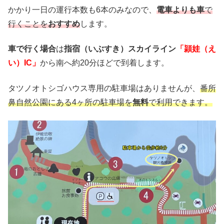
かかり一日の運行本数も6本のみなので、
電車よりも車
で
行くことを
おすすめ
します。
車で行く場合
は
指宿（いぶすき）スカイライン
「頴娃（え
い）IC」
から南へ約20分ほどで到着します。
タツノオトシゴハウス専用の駐車場はありませんが、
番所
鼻自然公園にある4ヶ所の駐車場を
無料
で利用できます。