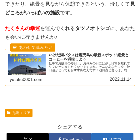
できたり、絶景を見ながら休憩できるという、珍しくて
見
どころがいっぱいの施設
です。
たくさんの幸運
を運んでくれる
タツノオトシゴ
に、あなた
も会いに行きませんか♪
いけだ湖パクスは鹿児島の最新スポット!絶景と
コーヒーを満喫しよう
仕事でお疲れの毎日…。お休みの日には少し日常を離れて
リフレッシュしたくなりますよね。そんなあなたに今、池
田湖がとってもおすすめなんです！池田湖と言えば、鹿児
島県で昔から定番の観光地なので、「なぜ今さら池田
湖…？」と思いませんでした？その理由...
2022.11.14
yutaku0001.com
九州エリア
シェアする
X
Facebook
はてブ