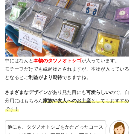
中にはなんと
本物のタツノオトシゴ
が入っています。
モチーフだけでも縁起物とされますが、本物が入っている
となると
ご利益がより期待
できますね。
さまざまなデザイン
があり見た目にも
可愛らしい
ので、自
分用にはもちろん
家族や友人へのお土産
としてもおすすめ
です！
他にも、タツノオトシゴをかたどったコース