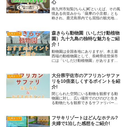
心
南九州市知覧(ちらん)町といえば、その風
情ある街並みから「薩摩の小京都」とも
称され、鹿児島県内でも屈指の観光地で
すよね。今度家族で知覧へ観光に行く時
のランチはどうしよう。赤ちゃん連れで
も入りやすいお店はあるのかなぁ。赤ち
森きらら動物園（いしだけ動植物
九州エリア
ゃんと一緒にお出かけ...
園）九十九島の独特な魅力をご紹
介！
動物園は全国各地にありますが、本土最
西端の動植物園として、長崎県佐世保市
には「いしだけ動植物園」があります。
こちらは、地元民から愛されてはいたの
ですが、動物の数も少なくてなかなか集
客に繋がらず、長い間なかなか人気が出
大分県宇佐市のアフリカンサファ
九州エリア
ない状況にありました。ど...
リを10倍楽しくするポイントを紹
介!
閉じられた空間にいる動物を観察する動
物園に対し、広い場所でのびのびと生き
る動物たちを観察できるサファリパー
ク！大分県宇佐市にあるアフリカンサフ
ァリでは、動物園では味わえない迫力満
点のサービスが楽しめます。ジャングル
フサキリゾートはどんなホテル?
九州エリア
バスに乗ってみるだけでもワ...
夫婦で1泊した感想をご紹介!