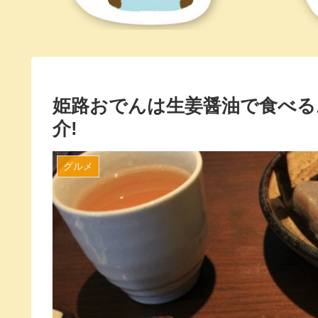
姫路おでんは生姜醤油で食べる
介!
グルメ