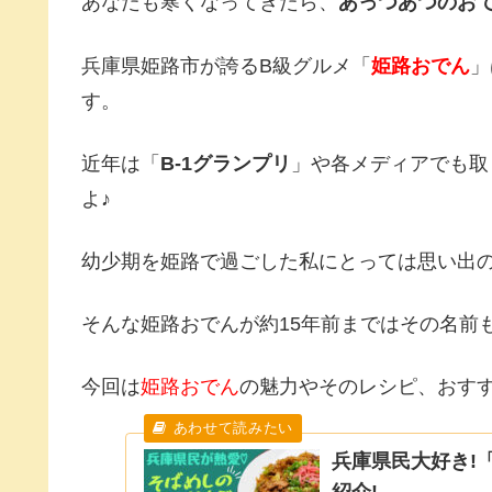
あなたも寒くなってきたら、
あっつあつのお
兵庫県姫路市が誇るB級グルメ「
姫路おでん
」
す。
近年は「
B-1グランプリ
」や各メディアでも取
よ♪
幼少期を姫路で過ごした私にとっては思い出
そんな姫路おでんが約15年前まではその名前
今回は
姫路おでん
の魅力やそのレシピ、おすす
兵庫県民大好き!