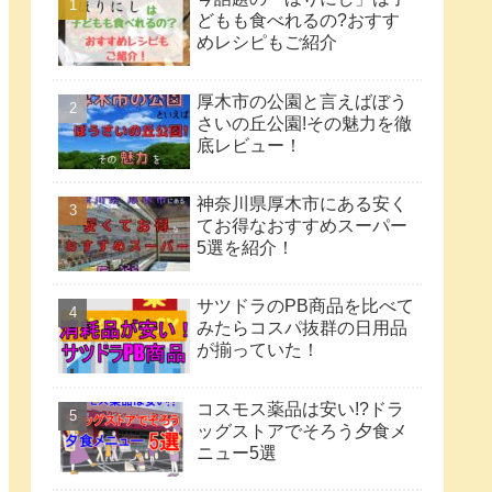
どもも食べれるの?おすす
めレシピもご紹介
厚木市の公園と言えばぼう
さいの丘公園!その魅力を徹
底レビュー！
神奈川県厚木市にある安く
てお得なおすすめスーパー
5選を紹介！
サツドラのPB商品を比べて
みたらコスパ抜群の日用品
が揃っていた！
コスモス薬品は安い!?ドラ
ッグストアでそろう夕食メ
ニュー5選