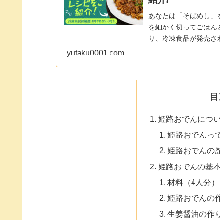
紹介!
あなたは「そばめし」
を細かく切ってごはん
り、冷凍食品が発売さ
「そばめし」は兵庫県民に
yutaku0001.com
目
姫路おでんにつ
姫路おでんっ
姫路おでんの
姫路おでんの基
材料（4人分）
姫路おでんの
生姜醤油の作