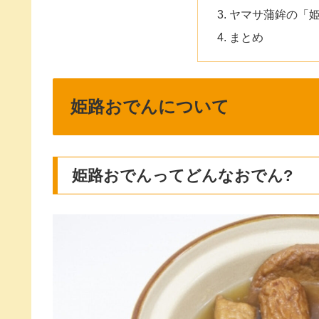
ヤマサ蒲鉾の「
まとめ
姫路おでんについて
姫路おでんってどんなおでん?