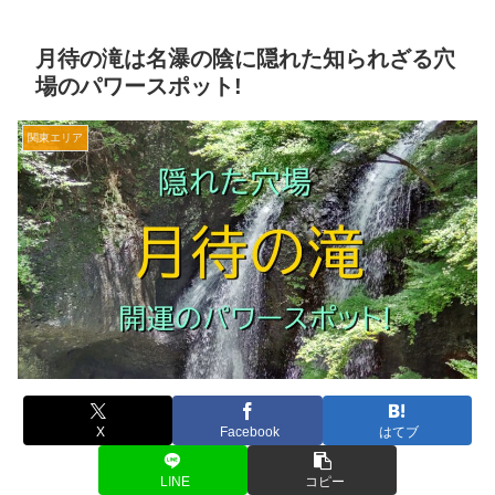
月待の滝は名瀑の陰に隠れた知られざる穴
場のパワースポット!
関東エリア
X
Facebook
はてブ
LINE
コピー