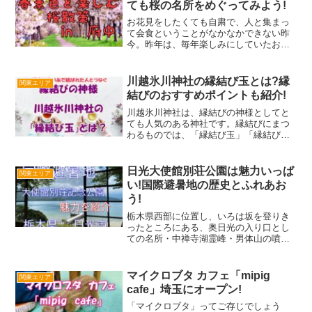
ても桜の名所をめぐってみよう!
お花見をしたくても自粛で、人と集まっ
て会食ということがなかなかできない昨
今。昨年は、毎年楽しみにしていたお花
見を諦めた人も多かったと思います。ま
た、場所取りも大変ですし、少し肌寒い
中で冷たいシートの上で桜を楽しむのは
川越氷川神社の縁結び玉とは?縁
関東エリア
体力的に辛いから、もとも...
結びのおすすめポイントも紹介!
川越氷川神社は、縁結びの神様としてと
ても人気のある神社です。縁結びにまつ
わるものでは、「縁結び玉」「縁結び風
鈴」「縁結びの絵馬」「赤縁筆」など思
わず手にしたくなる可愛らしい縁起物が
あります。他にも、絶対引いてみたくな
日光大使館別荘公園は魅力いっぱ
関東エリア
る「鯛みくじ」や珍しいと...
い!国際避暑地の歴史とふれあお
う!
栃木県西部に位置し、いろは坂を登りき
ったところにある、奥日光の入り口とし
ての名所・中禅寺湖霊峰・男体山の噴火
の溶岩で渓谷がせき止められてできた湖
で、海抜1,269mの日本一標高の高い「天
空の湖」として知られています。周囲
マイクロブタ カフェ「mipig
関東エリア
25km・最大水深1...
cafe」埼玉にオープン!
「マイクロブタ」ってご存じでしょう