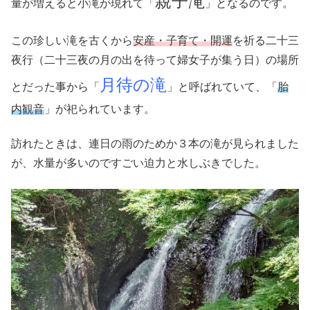
親子滝
量が増えると小滝が現れて「
」となるのです。
この珍しい滝を古くから
安産・子育て・開運
を祈る二十三
夜行（二十三夜の月の出を待って婦女子が集う日）の場所
月待の滝
とだった事から「
」と呼ばれていて、「
胎
内観音
」が祀られています。
訪れたときは、連日の雨のためか３本の滝が見られました
が、水量が多いのですごい迫力と水しぶきでした。