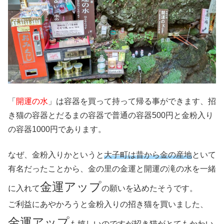
「
開運の水
」は容器を買って持って帰る事ができます、招
き猫の容器とだるまの容器で普通の容器500円と金粉入り
の容器1000円であります。
なぜ、金粉入りかというと
大子町は昔から金の産地
といて
有名だったことから、金の里の金運と開運の滝の水を一緒
金運アップ
に入れて
の願いを込めたそうです。
ご利益にあやかろうと金粉入りの招き猫を買いました、
金運アップ
も嬉しいのですが招き猫がとてもかわい