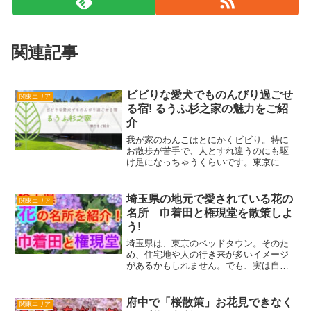
関連記事
ビビりな愛犬でものんびり過ごせ
関東エリア
る宿! るうふ杉之家の魅力をご紹
介
我が家のわんこはとにかくビビり。特に
お散歩が苦手で、人とすれ違うのにも駆
け足になっちゃうくらいです。東京に住
む我が家には走りまわれるようなお庭も
ないので、毎日頑なに抵抗するわんこを
引っぱってお散歩に連れて行く始末…。
埼玉県の地元で愛されている花の
関東エリア
ビビりなわんこでもゆっく...
名所 巾着田と権現堂を散策しよ
う!
埼玉県は、東京のベッドタウン。そのた
め、住宅地や人の行き来が多いイメージ
があるかもしれません。でも、実は自然
豊かで、落ち着いた憩いのスポットも多
いんですよ！そのなかで、今回は「花」
をテーマに、地元で愛されている花散策
府中で「桜散策」お花見できなく
関東エリア
スポットを紹介したいと思...