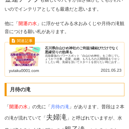
いのでインテリアとしても最適だと思います。
他に「
開運の水
」に浮かせてみる水おみくじや月待の滝観
音につける願い札があります。
石川県白山ひめ神社のご利益!縁結びだけでなく
悪縁切りの効果も
北陸最強のパワースポット「白山ひめ神社」をご存じでし
ょうか？仕事、恋愛、結婚、もろもろの人間関係をリセッ
トしたい時、良縁を頂いてスタートを切りたい時におすす
めの神社です。「白山ひめ神社」のご利益は、個人的には
効果絶大だと思っています！本当は...
2021.05.23
yutaku0001.com
月待の滝
「
開運の水
」の先に「
月待の滝
」があります、普段は２本
夫婦滝
の滝が流れていて「
」と呼ばれていますが、水