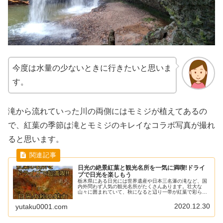
今度は水量の少ないときに行きたいと思いま
す。
滝から流れていった川の両側にはモミジが植えてあるの
で、紅葉の季節は滝とモミジのキレイなコラボ写真が撮れ
ると思います。
日光の絶景紅葉と観光名所を一気に満喫!ドライ
ブで日光を楽しもう
栃木県にある日光には世界遺産や日本三名瀑の滝など、国
内外問わず人気の観光名所がたくさんあります。壮大な
山々に囲まれていて、秋になると辺り一帯が紅葉で彩ら
れ、美しい絶景を一望できるんです。また、紅葉のライト
アップがあり、日が落ちても美しい紅葉...
2020.12.30
yutaku0001.com